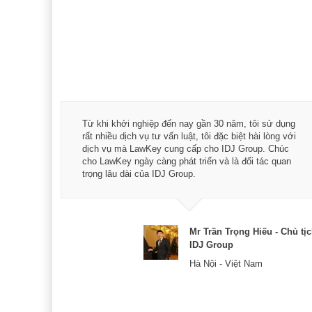
á trình
Từ khi khởi nghiệp đến nay gần 30 năm, tôi sử dụng
hài
rất nhiều dịch vụ tư vấn luật, tôi đặc biệt hài lòng với
ey:
dịch vụ mà LawKey cung cấp cho IDJ Group. Chúc
xác -
cho LawKey ngày càng phát triển và là đối tác quan
trọng lâu dài của IDJ Group.
& CEO
Mr Trần Trọng Hiếu - Chủ tị
IDJ Group
Hà Nội - Việt Nam