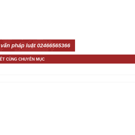
 vấn pháp luật 02466565366
IẾT CÙNG CHUYÊN MỤC