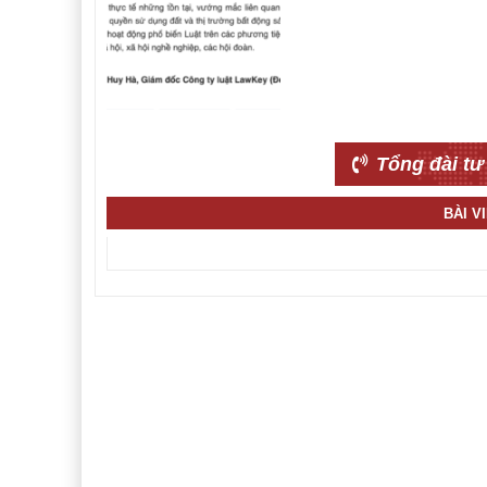
Tổng đài tư
BÀI V