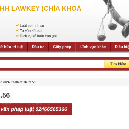
NHH LAWKEY (CHÌA KHOÁ
Luật sư hình sự
Tư vấn đất đai
Dịch vụ kế toán trọn gói
ở hữu trí tuệ
Đầu tư
Giấy phép
Lĩnh vực khác
Điều ki
Tìm kiếm
 2024-03-06 at 16.39.56
.56
 vấn pháp luật 02466565366