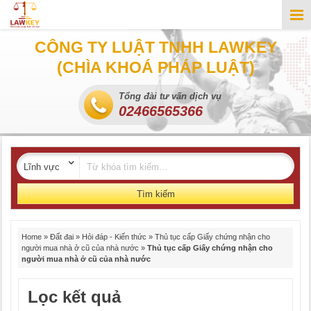
CÔNG TY LUẬT TNHH LAWKEY
(CHÌA KHOÁ PHÁP LUẬT)
Tổng đài tư vấn dịch vụ
02466565366
Tìm kiếm
Home
»
Đất đai
»
Hỏi đáp - Kiến thức
»
Thủ tục cấp Giấy chứng nhận cho
người mua nhà ở cũ của nhà nước
»
Thủ tục cấp Giấy chứng nhận cho
người mua nhà ở cũ của nhà nước
Lọc kết quả