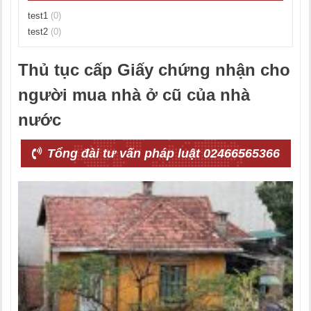
test1
(0)
test2
(0)
Thủ tục cấp Giấy chứng nhận cho
người mua nhà ở cũ của nhà
nước
Tổng đài tư vấn pháp luật 02466565366