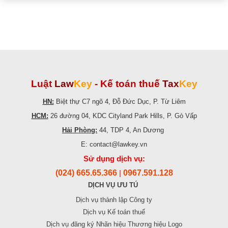
Luật
Law
Key
-
Kế toán thuế
Tax
Key
HN:
Biệt thự C7 ngõ 4, Đỗ Đức Dục, P. Từ Liêm
HCM:
26 đường 04, KDC Cityland Park Hills, P. Gò Vấp
Hải Phòng:
44, TDP 4, An Dương
E: contact@lawkey.vn
Sử dụng dịch vụ:
(024) 665.65.366
0967.591.128
|
DỊCH VỤ ƯU TÚ
Dịch vụ thành lập Công ty
Dịch vụ Kế toán thuế
Dịch vụ đăng ký Nhãn hiệu Thương hiệu Logo