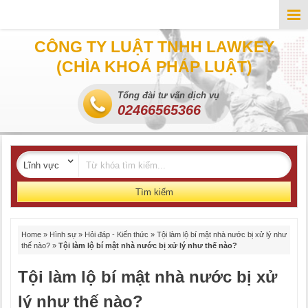
CÔNG TY LUẬT TNHH LAWKEY
(CHÌA KHOÁ PHÁP LUẬT)
Tổng đài tư vấn dịch vụ
02466565366
Tìm kiếm
Home
»
Hình sự
»
Hỏi đáp - Kiến thức
»
Tội làm lộ bí mật nhà nước bị xử lý như
thế nào?
»
Tội làm lộ bí mật nhà nước bị xử lý như thế nào?
Tội làm lộ bí mật nhà nước bị xử
lý như thế nào?