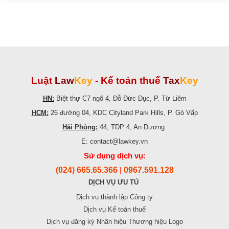
Luật
Law
Key
-
Kế toán thuế
Tax
Key
HN:
Biệt thự C7 ngõ 4, Đỗ Đức Dục, P. Từ Liêm
HCM:
26 đường 04, KDC Cityland Park Hills, P. Gò Vấp
Hải Phòng:
44, TDP 4, An Dương
E: contact@lawkey.vn
Sử dụng dịch vụ:
(024) 665.65.366
0967.591.128
|
DỊCH VỤ ƯU TÚ
Dịch vụ thành lập Công ty
Dịch vụ Kế toán thuế
Dịch vụ đăng ký Nhãn hiệu Thương hiệu Logo