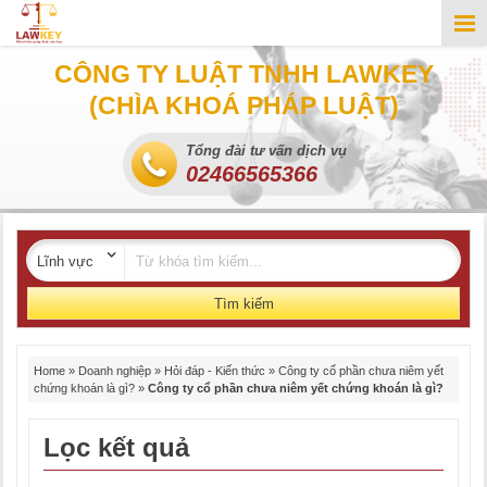
CÔNG TY LUẬT TNHH LAWKEY
(CHÌA KHOÁ PHÁP LUẬT)
Tổng đài tư vấn dịch vụ
02466565366
Tìm kiếm
Home
»
Doanh nghiệp
»
Hỏi đáp - Kiến thức
»
Công ty cổ phần chưa niêm yết
chứng khoán là gì?
»
Công ty cổ phần chưa niêm yết chứng khoán là gì?
Lọc kết quả