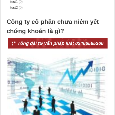
test1
(0)
test2
(0)
Công ty cổ phần chưa niêm yết
chứng khoán là gì?
Tổng đài tư vấn pháp luật 02466565366