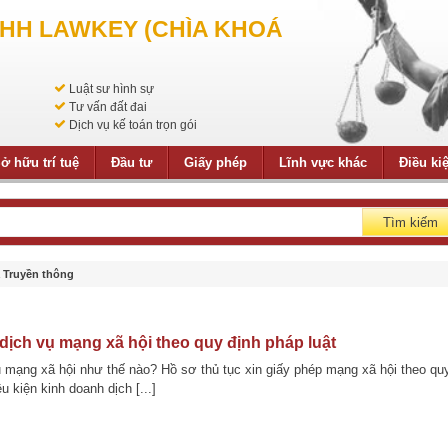
NHH LAWKEY (CHÌA KHOÁ
Luật sư hình sự
Tư vấn đất đai
Dịch vụ kế toán trọn gói
ở hữu trí tuệ
Đầu tư
Giấy phép
Lĩnh vực khác
Điều ki
Tìm kiếm
à Truyền thông
dịch vụ mạng xã hội theo quy định pháp luật
ụ mạng xã hội như thế nào? Hồ sơ thủ tục xin giấy phép mạng xã hội theo qu
u kiện kinh doanh dịch [...]