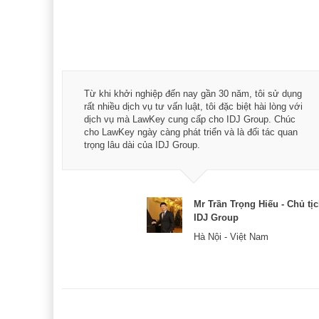
á trình
Từ khi khởi nghiệp đến nay gần 30 năm, tôi sử dụng
hài
rất nhiều dịch vụ tư vấn luật, tôi đặc biệt hài lòng với
ey:
dịch vụ mà LawKey cung cấp cho IDJ Group. Chúc
xác -
cho LawKey ngày càng phát triển và là đối tác quan
trọng lâu dài của IDJ Group.
& CEO
Mr Trần Trọng Hiếu - Chủ tị
IDJ Group
Hà Nội - Việt Nam