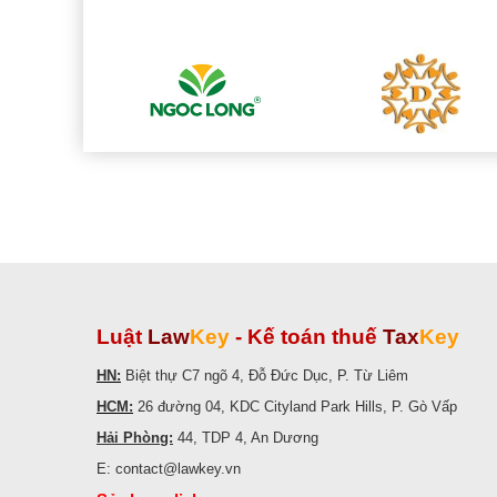
Luật
Law
Key
-
Kế toán thuế
Tax
Key
HN:
Biệt thự C7 ngõ 4, Đỗ Đức Dục, P. Từ Liêm
HCM:
26 đường 04, KDC Cityland Park Hills, P. Gò Vấp
Hải Phòng:
44, TDP 4, An Dương
E: contact@lawkey.vn