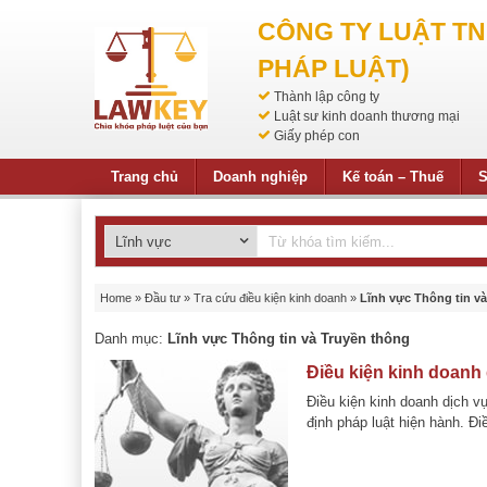
CÔNG TY LUẬT T
PHÁP LUẬT)
Thành lập công ty
Luật sư kinh doanh thương mại
Giấy phép con
Trang chủ
Doanh nghiệp
Kế toán – Thuế
S
Home
»
Đầu tư
»
Tra cứu điều kiện kinh doanh
»
Lĩnh vực Thông tin v
Danh mục:
Lĩnh vực Thông tin và Truyền thông
Điều kiện kinh doanh 
Điều kiện kinh doanh dịch v
định pháp luật hiện hành. Điề