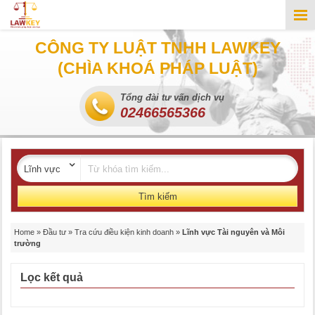
CÔNG TY LUẬT TNHH LAWKEY
(CHÌA KHOÁ PHÁP LUẬT)
Tổng đài tư vấn dịch vụ
02466565366
Tìm kiếm
Home
»
Đầu tư
»
Tra cứu điều kiện kinh doanh
»
Lĩnh vực Tài nguyên và Môi
trường
Lọc kết quả