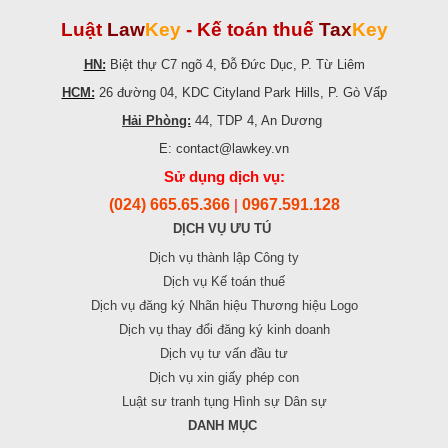
Luật
Law
Key
-
Kế toán thuế
Tax
Key
HN:
Biệt thự C7 ngõ 4, Đỗ Đức Dục, P. Từ Liêm
HCM:
26 đường 04, KDC Cityland Park Hills, P. Gò Vấp
Hải Phòng:
44, TDP 4, An Dương
E: contact@lawkey.vn
Sử dụng dịch vụ:
(024) 665.65.366
0967.591.128
|
DỊCH VỤ ƯU TÚ
Dịch vụ thành lập Công ty
Dịch vụ Kế toán thuế
Dịch vụ đăng ký Nhãn hiệu Thương hiệu Logo
Dịch vụ thay đổi đăng ký kinh doanh
Dịch vụ tư vấn đầu tư
Dịch vụ xin giấy phép con
Luật sư tranh tụng Hình sự Dân sự
DANH MỤC