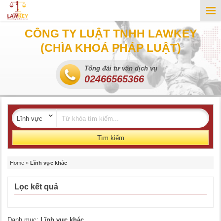
CÔNG TY LUẬT TNHH LAWKEY
(CHÌA KHOÁ PHÁP LUẬT)
Tổng đài tư vấn dịch vụ
02466565366
Tìm kiếm
Home
»
Lĩnh vực khác
Lọc kết quả
Danh mục:
Lĩnh vực khác