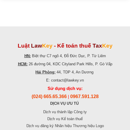
Luật
Law
Key
-
Kế toán thuế
Tax
Key
HN:
Biệt thự C7 ngõ 4, Đỗ Đức Dục, P. Từ Liêm
HCM:
26 đường 04, KDC Cityland Park Hills, P. Gò Vấp
Hải Phòng:
44, TDP 4, An Dương
E: contact@lawkey.vn
Sử dụng dịch vụ:
(024) 665.65.366
0967.591.128
|
DỊCH VỤ ƯU TÚ
Dịch vụ thành lập Công ty
Dịch vụ Kế toán thuế
Dịch vụ đăng ký Nhãn hiệu Thương hiệu Logo