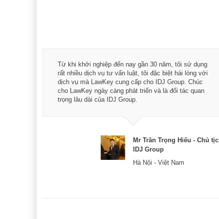
á trình
Từ khi khởi nghiệp đến nay gần 30 năm, tôi sử dụng
hài
rất nhiều dịch vụ tư vấn luật, tôi đặc biệt hài lòng với
ey:
dịch vụ mà LawKey cung cấp cho IDJ Group. Chúc
xác -
cho LawKey ngày càng phát triển và là đối tác quan
trọng lâu dài của IDJ Group.
& CEO
Mr Trần Trọng Hiếu - Chủ tị
IDJ Group
Hà Nội - Việt Nam