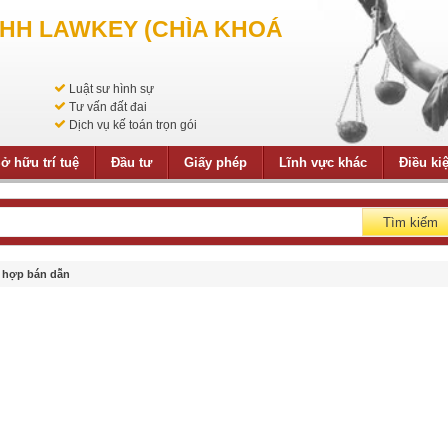
NHH LAWKEY (CHÌA KHOÁ
Luật sư hình sự
Tư vấn đất đai
Dịch vụ kế toán trọn gói
ở hữu trí tuệ
Đầu tư
Giấy phép
Lĩnh vực khác
Điều ki
Tìm kiếm
ch hợp bán dẫn