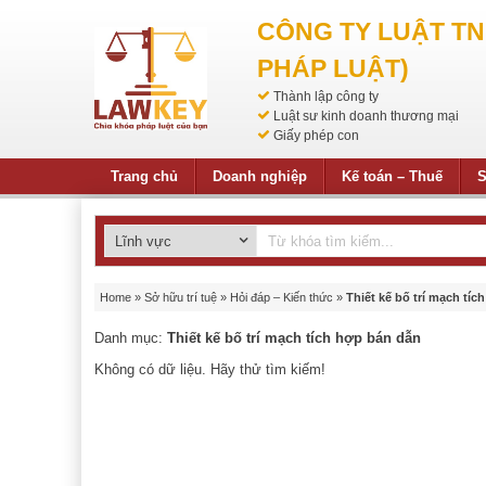
CÔNG TY LUẬT T
PHÁP LUẬT)
Thành lập công ty
Luật sư kinh doanh thương mại
Giấy phép con
Trang chủ
Doanh nghiệp
Kế toán – Thuế
S
Home
»
Sở hữu trí tuệ
»
Hỏi đáp – Kiến thức
»
Thiết kế bố trí mạch tí
Danh mục:
Thiết kế bố trí mạch tích hợp bán dẫn
Không có dữ liệu. Hãy thử tìm kiếm!