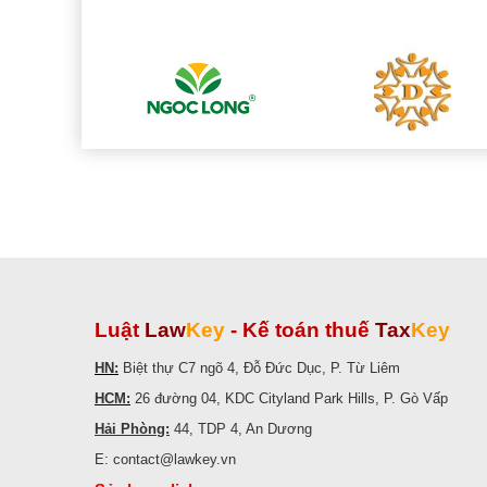
Luật
Law
Key
-
Kế toán thuế
Tax
Key
HN:
Biệt thự C7 ngõ 4, Đỗ Đức Dục, P. Từ Liêm
HCM:
26 đường 04, KDC Cityland Park Hills, P. Gò Vấp
Hải Phòng:
44, TDP 4, An Dương
E: contact@lawkey.vn