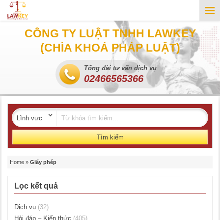
CÔNG TY LUẬT TNHH LAWKEY
(CHÌA KHOÁ PHÁP LUẬT)
Tổng đài tư vấn dịch vụ
02466565366
Tìm kiếm
Home
»
Giấy phép
Lọc kết quả
Dịch vụ
(32)
Hỏi đáp – Kiến thức
(405)