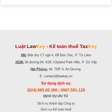
Luật
Law
Key
-
Kế toán thuế
Tax
Key
HN:
Biệt thự C7 ngõ 4, Đỗ Đức Dục, P. Từ Liêm
HCM:
26 đường 04, KDC Cityland Park Hills, P. Gò Vấp
Hải Phòng:
44, TDP 4, An Dương
E: contact@lawkey.vn
Sử dụng dịch vụ:
(024) 665.65.366
0967.591.128
|
DỊCH VỤ ƯU TÚ
Dịch vụ thành lập Công ty
Dịch vụ Kế toán thuế