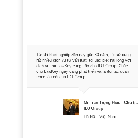
á trình
Từ khi khởi nghiệp đến nay gần 30 năm, tôi sử dụng
hài
rất nhiều dịch vụ tư vấn luật, tôi đặc biệt hài lòng với
ey:
dịch vụ mà LawKey cung cấp cho IDJ Group. Chúc
xác -
cho LawKey ngày càng phát triển và là đối tác quan
trọng lâu dài của IDJ Group.
& CEO
Mr Trần Trọng Hiếu - Chủ tị
IDJ Group
Hà Nội - Việt Nam