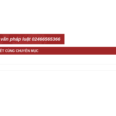
 vấn pháp luật 02466565366
IẾT CÙNG CHUYÊN MỤC