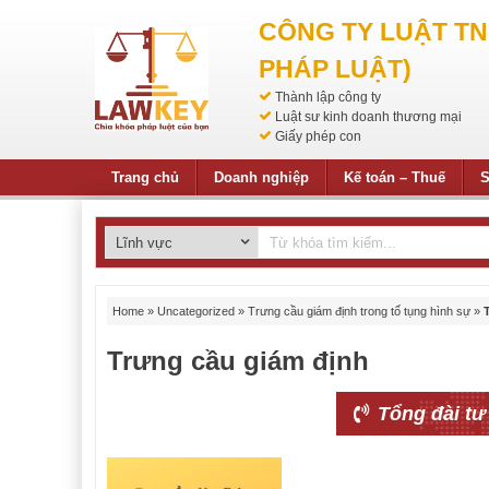
CÔNG TY LUẬT T
PHÁP LUẬT)
Thành lập công ty
Luật sư kinh doanh thương mại
Giấy phép con
Trang chủ
Doanh nghiệp
Kế toán – Thuế
S
Home
»
Uncategorized
»
Trưng cầu giám định trong tố tụng hình sự
»
Trưng cầu giám định
Tổng đài tư