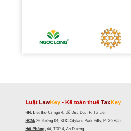
Luật
Law
Key
-
Kế toán thuế
Tax
Key
HN:
Biệt thự C7 ngõ 4, Đỗ Đức Dục, P. Từ Liêm
HCM:
26 đường 04, KDC Cityland Park Hills, P. Gò Vấp
Hải Phòng:
44, TDP 4, An Dương