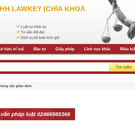
NHH LAWKEY (CHÌA KHOÁ
Luật sư hình sự
Tư vấn đất đai
Dịch vụ kế toán trọn gói
ở hữu trí tuệ
Đầu tư
Giấy phép
Lĩnh vực khác
Điều ki
Tìm kiếm
Trưng cầu giám định
 vấn pháp luật 02466565366