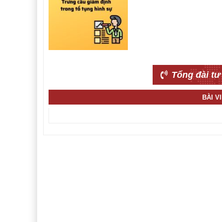
Tổng đài tư
BÀI V