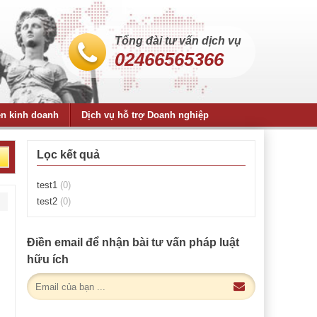
Tổng đài tư vấn dịch vụ
02466565366
ện kinh doanh
Dịch vụ hỗ trợ Doanh nghiệp
Lọc kết quả
test1
(0)
test2
(0)
Điền email để nhận bài tư vấn pháp luật
hữu ích