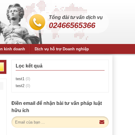
Tổng đài tư vấn dịch vụ
02466565366
ện kinh doanh
Dịch vụ hỗ trợ Doanh nghiệp
Lọc kết quả
test1
(0)
test2
(0)
Điền email để nhận bài tư vấn pháp luật
hữu ích