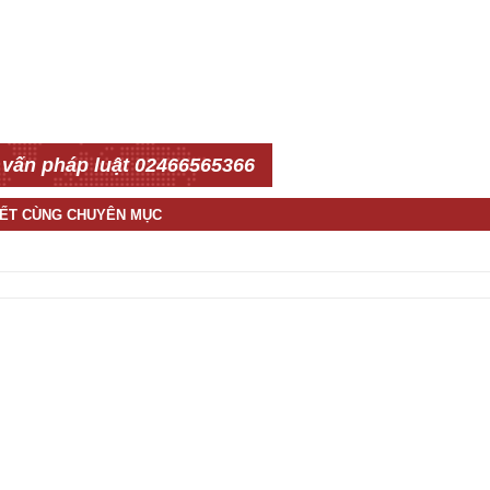
 vấn pháp luật 02466565366
IẾT CÙNG CHUYÊN MỤC