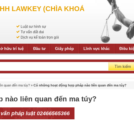
NHH LAWKEY (CHÌA KHOÁ
Luật sư hình sự
Tư vấn đất đai
Dịch vụ kế toán trọn gói
ở hữu trí tuệ
Đầu tư
Giấy phép
Lĩnh vực khác
Điều ki
Tìm kiếm
iên quan đến ma túy?
»
Có những hoạt động hợp pháp nào liên quan đến ma túy?
 nào liên quan đến ma túy?
 vấn pháp luật 02466565366