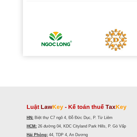
Luật
Law
Key
-
Kế toán thuế
Tax
Key
HN:
Biệt thự C7 ngõ 4, Đỗ Đức Dục, P. Từ Liêm
HCM:
26 đường 04, KDC Cityland Park Hills, P. Gò Vấp
Hải Phòng:
44, TDP 4, An Dương