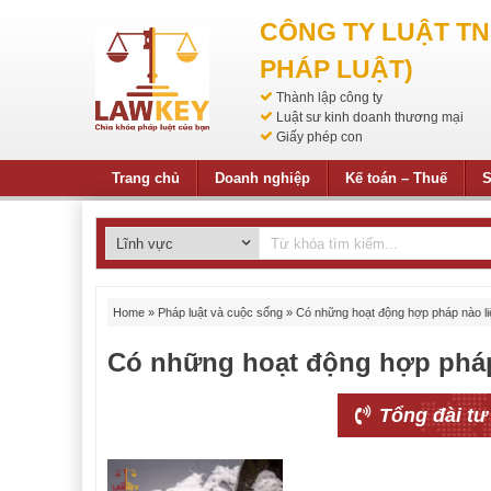
CÔNG TY LUẬT T
PHÁP LUẬT)
Thành lập công ty
Luật sư kinh doanh thương mại
Giấy phép con
Trang chủ
Doanh nghiệp
Kế toán – Thuế
S
Home
»
Pháp luật và cuộc sống
»
Có những hoạt động hợp pháp nào l
Có những hoạt động hợp pháp
Tổng đài tư