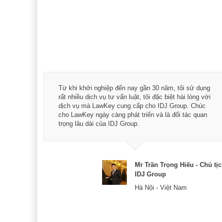
á trình
Từ khi khởi nghiệp đến nay gần 30 năm, tôi sử dụng
hài
rất nhiều dịch vụ tư vấn luật, tôi đặc biệt hài lòng với
ey:
dịch vụ mà LawKey cung cấp cho IDJ Group. Chúc
xác -
cho LawKey ngày càng phát triển và là đối tác quan
trọng lâu dài của IDJ Group.
& CEO
Mr Trần Trọng Hiếu - Chủ tị
IDJ Group
Hà Nội - Việt Nam