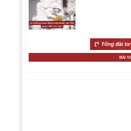
Tổng đài tư
BÀI V