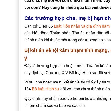
của cha, mẹ đối với con chưa thành niên. Vậ
với con? Hãy cùng tìm hiểu qua bài viết dưới 
Các trường hợp cha, mẹ bị hạn ch
Căn cứ Điều 85
Luật Hôn nhân và gia đình năm
của Hội đồng Thẩm phán Tòa án nhân dân tối c
thành niên khi thuộc một trong các trường hợp sa
Bị kết án về tội xâm phạm tính mạng,
ý
Đây là trường hợp cha hoặc mẹ bị Tòa án kết án 
quy định tại Chương XIV Bộ luật Hình sự đối với 
Ví dụ: cha hoặc mẹ bị kết án về tội cố ý gây thư
134
Bộ luật Hình sự
đối với con chưa thành niên.
Quy định này nhằm bảo vệ trẻ em trước những hà
nhiệm chăm sóc và bảo vệ các em.