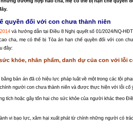
y những trường hợp nào cha, mẹ có thể bị hạn chế quyền đ
đây.
ế quyền đối với con chưa thành niên
 2014
và hướng dẫn tại Điều 8 Nghị quyết số 01/2024/NQ-HĐ
ao cha, mẹ có thể bị Tòa án hạn chế quyền đối với con ch
u đây:
 sức khỏe, nhân phẩm, danh dự của con với lỗi 
bằng bản án đã có hiệu lực pháp luật về một trong các tội ph
chính người con chưa thành niên và được thực hiện với lỗi cố 
ơng tích hoặc gây tổn hại cho sức khỏe của người khác theo Đi
nh vi bạo lực, xâm hại xuất phát từ chính những người có trá