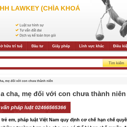
NHH LAWKEY (CHÌA KHOÁ
Luật sư hình sự
Tư vấn đất đai
Dịch vụ kế toán trọn gói
ở hữu trí tuệ
Đầu tư
Giấy phép
Lĩnh vực khác
Điều ki
Tìm kiếm
a, mẹ đối với con chưa thành niên
 cha, mẹ đối với con chưa thành niên
 vấn pháp luật 02466565366
a trẻ em, pháp luật Việt Nam quy định cơ chế hạn chế quy