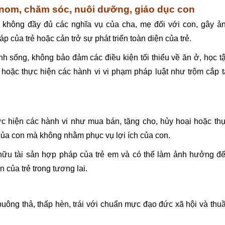
 nom, chăm sóc, nuôi dưỡng, giáo dục con
 không đầy đủ các nghĩa vụ của cha, mẹ đối với con, gây ả
 của trẻ hoặc cản trở sự phát triển toàn diện của trẻ.
h sống, không bảo đảm các điều kiện tối thiểu về ăn ở, học t
 hoặc thực hiện các hành vi vi phạm pháp luật như trộm cắp t
ực hiện các hành vi như mua bán, tặng cho, hủy hoại hoặc th
n của con mà không nhằm phục vụ lợi ích của con.
hữu tài sản hợp pháp của trẻ em và có thể làm ảnh hưởng đ
 của trẻ trong tương lai.
 buông thả, thấp hèn, trái với chuẩn mực đạo đức xã hội và thu