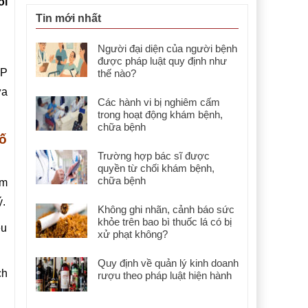
ối
Tin mới nhất
Người đại diện của người bệnh
được pháp luật quy định như
TP
thế nào?
ưa
Các hành vi bị nghiêm cấm
trong hoạt động khám bệnh,
chữa bệnh
cố
Trường hợp bác sĩ được
quyền từ chối khám bệnh,
chữa bệnh
ạm
ý.
Không ghi nhãn, cảnh báo sức
khỏe trên bao bì thuốc lá có bị
ều
xử phạt không?
Quy định về quản lý kinh doanh
ch
rượu theo pháp luật hiện hành