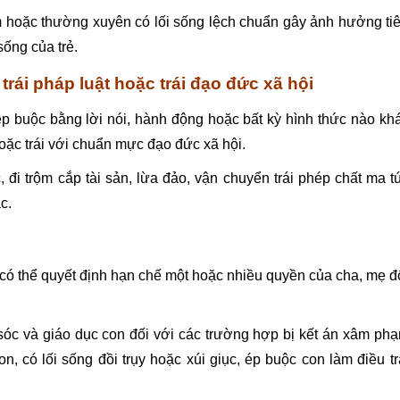
m hoặc thường xuyên có lối sống lệch chuẩn gây ảnh hưởng ti
ống của trẻ.
trái pháp luật hoặc trái đạo đức xã hội
ép buộc bằng lời nói, hành động hoặc bất kỳ hình thức nào kh
hoặc trái với chuẩn mực đạo đức xã hội.
 đi trộm cắp tài sản, lừa đảo, vận chuyển trái phép chất ma t
c.
có thể quyết định hạn chế một hoặc nhiều quyền của cha, mẹ đ
sóc và giáo dục con đối với các trường hợp bị kết án xâm ph
, có lối sống đồi trụy hoặc xúi giục, ép buộc con làm điều tr