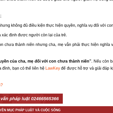
;
ưng không đủ điều kiện thực hiện quyền, nghĩa vụ đối với con
xác định được người còn lại của trẻ.
on chưa thành niên nhưng cha, mẹ vẫn phải thực hiện nghĩa 
yền của cha, mẹ đối với con chưa thành niên”
. Nếu còn b
 đình, bạn có thể liên hệ
LawKey
để được hỗ trợ và giải đáp k
n?
 vấn pháp luật 02466565366
UYÊN MỤC PHÁP LUẬT VÀ CUỘC SỐNG