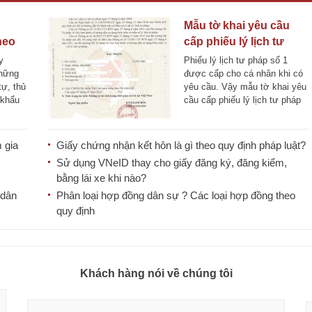
Mẫu tờ khai yêu cầu
heo
cấp phiếu lý lịch tư
pháp dùng cho cá
y
Phiếu lý lịch tư pháp số 1
nhân
những
được cấp cho cá nhân khi có
tự, thủ
yêu cầu. Vậy mẫu tờ khai yêu
 khẩu
cầu cấp phiếu lý lịch tư pháp
[...]
 gia
Giấy chứng nhận kết hôn là gì theo quy định pháp luật?
Sử dụng VNeID thay cho giấy đăng ký, đăng kiểm,
bằng lái xe khi nào?
 dân
Phân loại hợp đồng dân sự ? Các loại hợp đồng theo
quy định
Khách hàng nói về chúng tôi