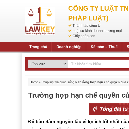
CÔNG TY LUẬT T
PHÁP LUẬT)
Thành lập công ty
Luật sư kinh doanh thương mại
Giấy phép con
Trang chủ
Doanh nghiệp
Kế toán – Thuế
S
Home
»
Pháp luật và cuộc sống
»
Trường hợp hạn chế quyền của ch
Trường hợp hạn chế quyền của
Tổng đài tư
Để bảo đảm nguyên tắc vì lợi ích tốt nhất củ