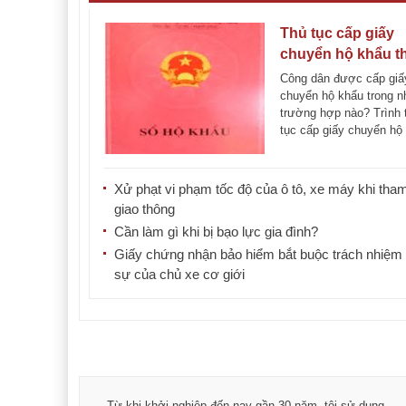
Thủ tục cấp giấy
chuyển hộ khẩu t
quy định
Công dân được cấp giấ
chuyển hộ khẩu trong 
trường hợp nào? Trình 
tục cấp giấy chuyển hộ
theo [...]
Xử phạt vi phạm tốc độ của ô tô, xe máy khi tham
giao thông
Cần làm gì khi bị bạo lực gia đình?
Giấy chứng nhận bảo hiểm bắt buộc trách nhiệm
sự của chủ xe cơ giới
á trình
Từ khi khởi nghiệp đến nay gần 30 năm, tôi sử dụng