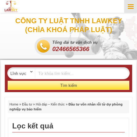
CÔNG TY LUẬT TNHH LAWKEY
(CHÌA KHOÁ PHÁP LUẬT)
Tổng đài tư vấn dịch vụ
02466565366
Tìm kiếm
Home
»
Đầu tư
»
Hỏi đáp – Kiến thức
»
Đầu tư vốn nhàn rỗi từ dự phòng
nghiệp vụ bảo hiểm
Lọc kết quả