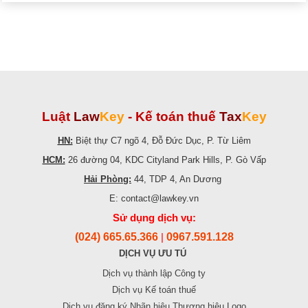
Luật
Law
Key
-
Kế toán thuế
Tax
Key
HN:
Biệt thự C7 ngõ 4, Đỗ Đức Dục, P. Từ Liêm
HCM:
26 đường 04, KDC Cityland Park Hills, P. Gò Vấp
Hải Phòng:
44, TDP 4, An Dương
E: contact@lawkey.vn
Sử dụng dịch vụ:
(024) 665.65.366
0967.591.128
|
DỊCH VỤ ƯU TÚ
Dịch vụ thành lập Công ty
Dịch vụ Kế toán thuế
Dịch vụ đăng ký Nhãn hiệu Thương hiệu Logo