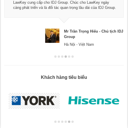
dụng dịch vụ tư vấn pháp luật và kế toán th
 LawKey ngày
Chúc các bạn phát triển hơn, phục vụ tốt h
dài của IDJ Group.
doanh nghiệp.
 Hiếu - Chủ tịch IDJ
Mr Dương - 
Hà Nội
 Nam
Khách hàng tiêu biểu