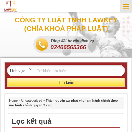
CÔNG TY LUẬT TNHH LAWKEY
(CHÌA KHOÁ PHÁP LUẬT)
Tổng đài tư vấn dịch vụ
02466565366
Tìm kiếm
Home
»
Uncategorized
»
Thẩm quyền xử phạt vi phạm hành chính theo
mô hình chính quyền 2 cấp
Lọc kết quả