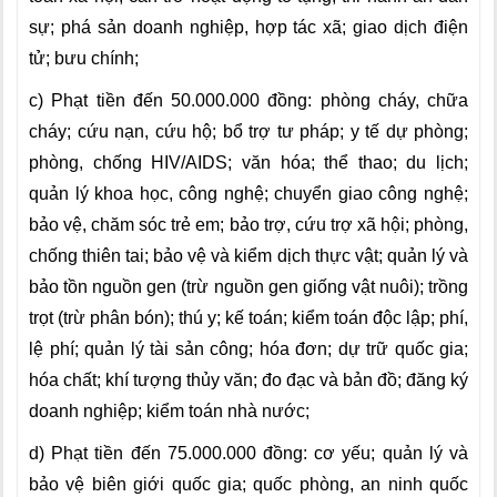
sự; phá sản doanh nghiệp, hợp tác xã; giao dịch điện
tử; bưu chính;
c) Phạt tiền đến 50.000.000 đồng: phòng cháy, chữa
cháy; cứu nạn, cứu hộ; bổ trợ tư pháp; y tế dự phòng;
phòng, chống HIV/AIDS; văn hóa; thể thao; du lịch;
quản lý khoa học, công nghệ; chuyển giao công nghệ;
bảo vệ, chăm sóc trẻ em; bảo trợ, cứu trợ xã hội; phòng,
chống thiên tai; bảo vệ và kiểm dịch thực vật; quản lý và
bảo tồn nguồn gen (trừ nguồn gen giống vật nuôi); trồng
trọt (trừ phân bón); thú y; kế toán; kiểm toán độc lập; phí,
lệ phí; quản lý tài sản công; hóa đơn; dự trữ quốc gia;
hóa chất; khí tượng thủy văn; đo đạc và bản đồ; đăng ký
doanh nghiệp; kiểm toán nhà nước;
d) Phạt tiền đến 75.000.000 đồng: cơ yếu; quản lý và
bảo vệ biên giới quốc gia; quốc phòng, an ninh quốc