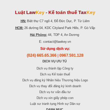
Luật
Law
Key
-
Kế toán thuế
Tax
Key
HN:
Biệt thự C7 ngõ 4, Đỗ Đức Dục, P. Từ Liêm
HCM:
26 đường 04, KDC Cityland Park Hills, P. Gò Vấp
Hải Phòng:
44, TDP 4, An Dương
E: contact@lawkey.vn
Sử dụng dịch vụ:
(024) 665.65.366
0967.591.128
|
DỊCH VỤ ƯU TÚ
Dịch vụ thành lập Công ty
Dịch vụ Kế toán thuế
Dịch vụ đăng ký Nhãn hiệu Thương hiệu Logo
Dịch vụ thay đổi đăng ký kinh doanh
Dịch vụ tư vấn đầu tư
Dịch vụ xin giấy phép con
Luật sư tranh tụng Hình sự Dân sự
DANH MỤC