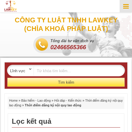
CÔNG TY LUẬT TNHH LAWKEY
(CHÌA KHOÁ PHÁP LUẬT)
Tổng đài tư vấn dịch vụ
02466565366
Tìm kiếm
Home
»
Bảo hiểm - Lao động
»
Hỏi đáp - Kiến thức
»
Thời điểm đăng ký nội quy
lao động
»
Thời điểm đăng ký nội quy lao động
Lọc kết quả