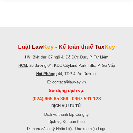
Luật
Law
Key
-
Kế toán thuế
Tax
Key
HN:
Biệt thự C7 ngõ 4, Đỗ Đức Dục, P. Từ Liêm
HCM:
26 đường 04, KDC Cityland Park Hills, P. Gò Vấp
Hải Phòng:
44, TDP 4, An Dương
E: contact@lawkey.vn
Sử dụng dịch vụ:
(024) 665.65.366
0967.591.128
|
DỊCH VỤ ƯU TÚ
Dịch vụ thành lập Công ty
Dịch vụ Kế toán thuế
Dịch vụ đăng ký Nhãn hiệu Thương hiệu Logo