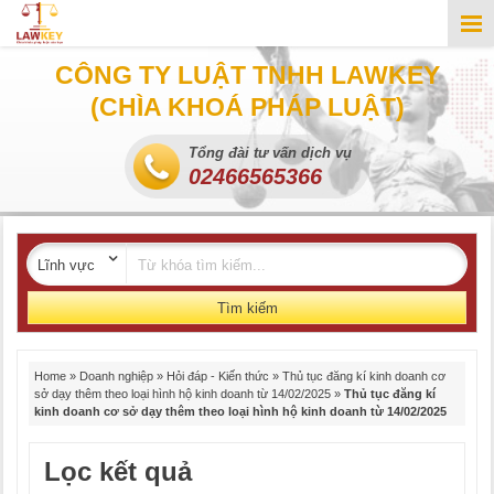
CÔNG TY LUẬT TNHH LAWKEY
(CHÌA KHOÁ PHÁP LUẬT)
Tổng đài tư vấn dịch vụ
02466565366
Tìm kiếm
Home
»
Doanh nghiệp
»
Hỏi đáp - Kiến thức
»
Thủ tục đăng kí kinh doanh cơ
sở dạy thêm theo loại hình hộ kinh doanh từ 14/02/2025
»
Thủ tục đăng kí
kinh doanh cơ sở dạy thêm theo loại hình hộ kinh doanh từ 14/02/2025
Lọc kết quả