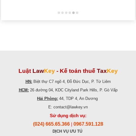
Luật
Law
Key
-
Kế toán thuế
Tax
Key
HN:
Biệt thự C7 ngõ 4, Đỗ Đức Dục, P. Từ Liêm
HCM:
26 đường 04, KDC Cityland Park Hills, P. Gò Vấp
Hải Phòng:
44, TDP 4, An Dương
E: contact@lawkey.vn
Sử dụng dịch vụ:
(024) 665.65.366
0967.591.128
|
DỊCH VỤ ƯU TÚ