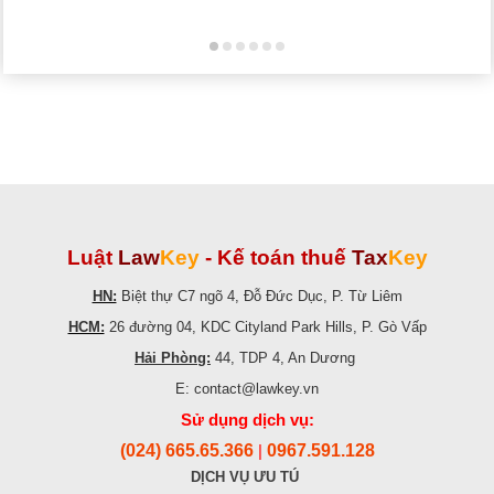
Luật
Law
Key
-
Kế toán thuế
Tax
Key
HN:
Biệt thự C7 ngõ 4, Đỗ Đức Dục, P. Từ Liêm
HCM:
26 đường 04, KDC Cityland Park Hills, P. Gò Vấp
Hải Phòng:
44, TDP 4, An Dương
E: contact@lawkey.vn
Sử dụng dịch vụ:
(024) 665.65.366
0967.591.128
|
DỊCH VỤ ƯU TÚ