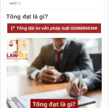
test2
(0)
Tống đạt là gì?
Tổng đài tư vấn pháp luật 02466565366