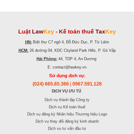
Luật
Law
Key
-
Kế toán thuế
Tax
Key
HN:
Biệt thự C7 ngõ 4, Đỗ Đức Dục, P. Từ Liêm
HCM:
26 đường 04, KDC Cityland Park Hills, P. Gò Vấp
Hải Phòng:
44, TDP 4, An Dương
E: contact@lawkey.vn
Sử dụng dịch vụ:
(024) 665.65.366
0967.591.128
|
DỊCH VỤ ƯU TÚ
Dịch vụ thành lập Công ty
Dịch vụ Kế toán thuế
Dịch vụ đăng ký Nhãn hiệu Thương hiệu Logo
Dịch vụ thay đổi đăng ký kinh doanh
Dịch vụ tư vấn đầu tư