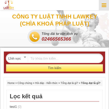
CÔNG TY LUẬT TNHH LAWKEY
(CHÌA KHOÁ PHÁP LUẬT)
Tổng đài tư vấn dịch vụ
02466565366
Tìm kiếm
Home
»
Công chứng
»
Hỏi đáp - Kiến thức
»
Tống đạt là gì?
»
Tống đạt là gì?
Lọc kết quả
test1
(0)