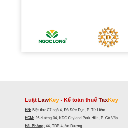
Luật
Law
Key
-
Kế toán thuế
Tax
Key
HN:
Biệt thự C7 ngõ 4, Đỗ Đức Dục, P. Từ Liêm
HCM:
26 đường 04, KDC Cityland Park Hills, P. Gò Vấp
Hải Phòng:
44, TDP 4, An Dương