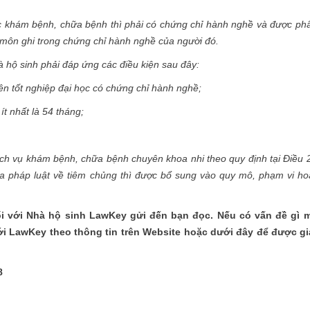
iệc khám bệnh, chữa bệnh thì phải có chứng chỉ hành nghề và được ph
môn ghi trong chứng chỉ hành nghề của người đó.
 hộ sinh phải đáp ứng các điều kiện sau đây:
ên tốt nghiệp đại học có chứng chỉ hành nghề;
t nhất là 54 tháng;
ịch vụ khám bệnh, chữa bệnh chuyên khoa nhi theo quy định tại Điều 
ủa pháp luật về tiêm chủng thì được bổ sung vào quy mô, phạm vi ho
i với Nhà hộ sinh
LawKey gửi đến bạn đọc. Nếu có vấn đề gì 
i LawKey theo thông tin trên Website hoặc dưới đây để được gi
8