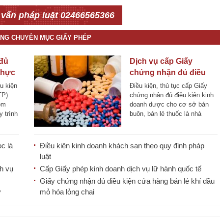
 vấn pháp luật 02466565366
ÙNG CHUYÊN MỤC GIẤY PHÉP
đủ
Dịch vụ cấp Giấy
 thực
chứng nhận đủ điều
g
kiện kinh doanh dược
u kiện
Điều kiện, thủ tục cấp Giấy
TP)
chứng nhận đủ điều kiện kinh
ồm
doanh dược cho cơ sở bán
 trình
buôn, bán lẻ thuốc là nhà
thuốc [...]
c là
Điều kiện kinh doanh khách sạn theo quy định pháp
luật
h vụ
Cấp Giấy phép kinh doanh dịch vụ lữ hành quốc tế
Giấy chứng nhận đủ điều kiện cửa hàng bán lẻ khí dầu
ử
mỏ hóa lỏng chai