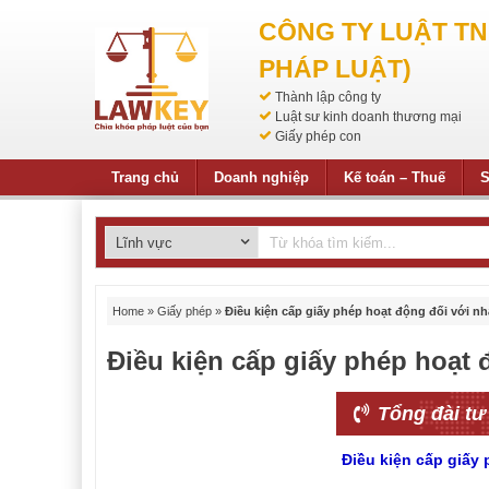
CÔNG TY LUẬT T
PHÁP LUẬT)
Thành lập công ty
Luật sư kinh doanh thương mại
Giấy phép con
Trang chủ
Doanh nghiệp
Kế toán – Thuế
S
Home
»
Giấy phép
»
Điều kiện cấp giấy phép hoạt động đối với nh
Điều kiện cấp giấy phép hoạt 
Tổng đài tư
Điều kiện cấp giấy