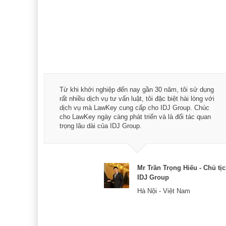
á trình
Từ khi khởi nghiệp đến nay gần 30 năm, tôi sử dụng
hài
rất nhiều dịch vụ tư vấn luật, tôi đặc biệt hài lòng với
ey:
dịch vụ mà LawKey cung cấp cho IDJ Group. Chúc
xác -
cho LawKey ngày càng phát triển và là đối tác quan
trọng lâu dài của IDJ Group.
& CEO
Mr Trần Trọng Hiếu - Chủ tị
IDJ Group
Hà Nội - Việt Nam