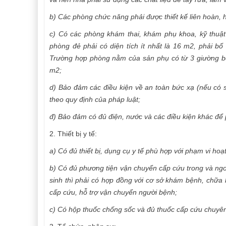
b) Các phòng chức năng phải được thiết kế liên hoàn, 
c) Có các phòng khám thai, khám phụ khoa, kỹ thuật 
phòng đẻ phải có diện tích ít nhất là 16 m2, phải bố
Trường hợp phòng nằm của sản phụ có từ 3 giường bện
m2;
d) Bảo đảm các điều kiện về an toàn bức xạ (nếu có sử
theo quy định của pháp luật;
đ) Bảo đảm có đủ điện, nước và các điều kiện khác đ
2. Thiết bị y tế:
a) Có đủ thiết bị, dụng cụ y tế phù hợp với phạm vi h
b) Có đủ phương tiện vận chuyển cấp cứu trong và ng
sinh thì phải có hợp đồng với cơ sở khám bệnh, chữa
cấp cứu, hỗ trợ vận chuyển người bệnh;
c) Có hộp thuốc chống sốc và đủ thuốc cấp cứu chuyê