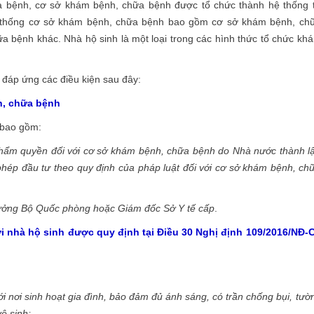
a bệnh, cơ sở khám bệnh, chữa bệnh được tổ chức thành hệ thống 
Hệ thống cơ sở khám bệnh, chữa bệnh bao gồm cơ sở khám bệnh, ch
 bệnh khác. Nhà hộ sinh là một loại trong các hình thức tổ chức kh
 đáp ứng các điều kiện sau đây:
h, chữa bệnh
 bao gồm:
thẩm quyền đối với cơ sở khám bệnh, chữa bệnh do Nhà nước thành l
hép đầu tư theo quy định của pháp luật đối với cơ sở khám bệnh, ch
trưởng Bộ Quốc phòng hoặc Giám đốc Sở Y tế cấp
.
i nhà hộ sinh được quy định tại Điều 30 Nghị định 109/2016/NĐ-
với nơi sinh hoạt gia đình, bảo đảm đủ ánh sáng, có trần chống bụi, tườ
ệ sinh;