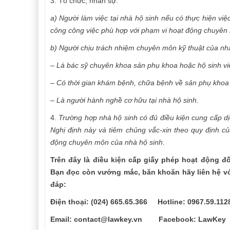
3. Tổ chức, nhân sự:
a) Người làm việc tại nhà hộ sinh nếu có thực hiện v
công công việc phù hợp với phạm vi hoạt động chuyên 
b) Người chịu trách nhiệm chuyên môn kỹ thuật của nhà
– Là bác sỹ chuyên khoa sản phụ khoa hoặc hộ sinh vi
– Có thời gian khám bệnh, chữa bệnh về sản phụ khoa í
– Là người hành nghề cơ hữu tại nhà hộ sinh
.
4.
Trường hợp nhà hộ sinh có đủ điều kiện cung cấp d
Nghị định này và tiêm chủng vắc-xin theo quy định c
động chuyên môn của nhà hộ sinh
.
Trên đây là
điều kiện cấp giấy phép hoạt động đố
Bạn đọc còn vướng mắc, băn khoăn hãy liên hệ vớ
đáp:
Điện thoại: (0
2
4) 665.65.366 Hotline: 0967.59.112
Email: contact@lawkey.vn Facebook: LawKey