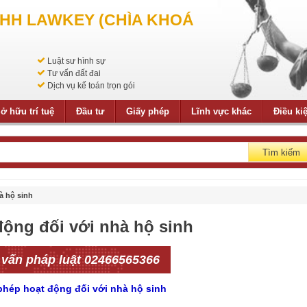
NHH LAWKEY (CHÌA KHOÁ
Luật sư hình sự
Tư vấn đất đai
Dịch vụ kế toán trọn gói
ở hữu trí tuệ
Đầu tư
Giấy phép
Lĩnh vực khác
Điều ki
Tìm kiếm
à hộ sinh
động đối với nhà hộ sinh
 vấn pháp luật 02466565366
 phép hoạt động đối với nhà hộ sinh