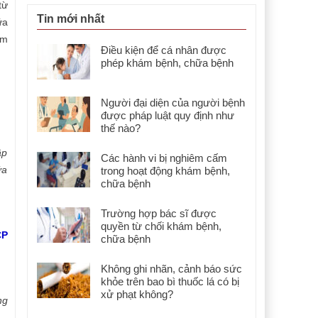
từ
Tin mới nhất
ữa
ám
Điều kiện để cá nhân được
phép khám bệnh, chữa bệnh
Người đại diện của người bệnh
được pháp luật quy định như
thế nào?
ập
Các hành vi bị nghiêm cấm
ữa
trong hoạt động khám bệnh,
chữa bệnh
Trường hợp bác sĩ được
quyền từ chối khám bệnh,
CP
chữa bệnh
Không ghi nhãn, cảnh báo sức
khỏe trên bao bì thuốc lá có bị
xử phạt không?
ng