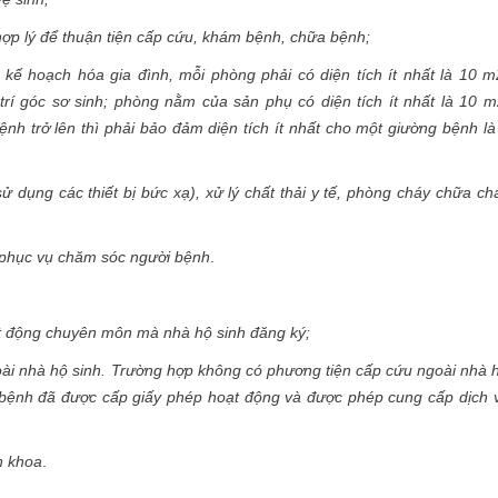
hợp lý để thuận tiện cấp cứu, khám bệnh, chữa bệnh;
kế hoạch hóa gia đình, mỗi phòng phải có diện tích ít nhất là 10 m
 trí góc sơ sinh; phòng nằm của sản phụ có diện tích ít nhất là 10 m
h trở lên thì phải bảo đảm diện tích ít nhất cho một giường bệnh là
 dụng các thiết bị bức xạ), xử lý chất thải y tế, phòng cháy chữa ch
ể phục vụ chăm sóc người bệnh
.
oạt động chuyên môn mà nhà hộ sinh đăng ký;
oài nhà hộ sinh. Trường hợp không có phương tiện cấp cứu ngoài nhà 
 bệnh đã được cấp giấy phép hoạt động và được phép cung cấp dịch 
n khoa
.