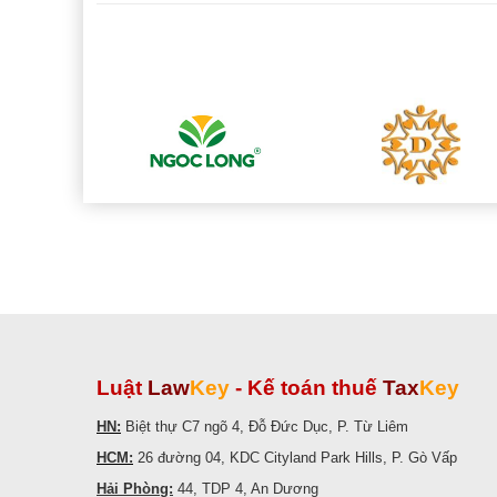
Luật
Law
Key
-
Kế toán thuế
Tax
Key
HN:
Biệt thự C7 ngõ 4, Đỗ Đức Dục, P. Từ Liêm
HCM:
26 đường 04, KDC Cityland Park Hills, P. Gò Vấp
Hải Phòng:
44, TDP 4, An Dương