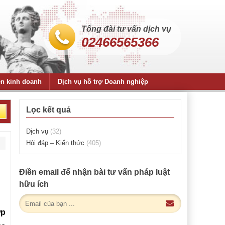
Tổng đài tư vấn dịch vụ
02466565366
ện kinh doanh
Dịch vụ hỗ trợ Doanh nghiệp
Lọc kết quả
Dịch vụ
(32)
Hỏi đáp – Kiến thức
(405)
Điền email để nhận bài tư vấn pháp luật
hữu ích
ợp