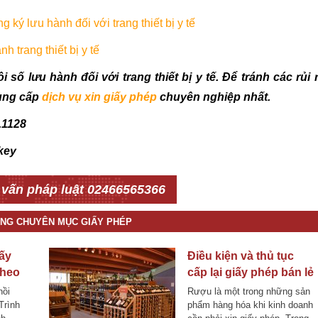
ký lưu hành đối với trang thiết bị y tế
 trang thiết bị y tế
 số lưu hành đối với trang thiết bị y tế
. Để tránh các rủi 
cung cấp
dịch vụ xin giấy phép
chuyên nghiệp nhất.
.1128
key
 vấn pháp luật 02466565366
ÙNG CHUYÊN MỤC GIẤY PHÉP
iấy
Điều kiện và thủ tục
theo
cấp lại giấy phép bán lẻ
rượu
hồi
Rượu là một trong những sản
Trình
phẩm hàng hóa khi kinh doanh