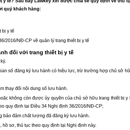
bị y tế?
Sau đây Lawkey xin được chia sẻ quy định về thủ t
ới quý khách hàng:
bị y tế
/2016/NĐ-CP về quản lý trang thiết bị y tế
h đối với trang thiết bị y tế
ký.
ời gian số đăng ký lưu hành có hiệu lực, trừ trường hợp chủ sở h
m thay đổi nội dung số lưu hành.
ặc không còn được ủy quyền của chủ sở hữu trang thiết bị y 
eo quy định tại Điều 34
Nghị định 36/2016/NĐ-CP;
hông bảo đảm chất lượng đã đăng ký lưu hành.
ồ sơ, thủ tục theo quy định tại Nghị định này.