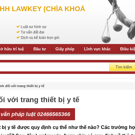
NHH LAWKEY (CHÌA KHOÁ
Luật sư hình sự
Tư vấn đất đai
Dịch vụ kế toán trọn gói
ở hữu trí tuệ
Đầu tư
Giấy phép
Lĩnh vực khác
Điều ki
Tìm kiếm
h đối với trang thiết bị y tế
 với trang thiết bị y tế
 vấn pháp luật 02466565366
ết bị y tế được quy định cụ thể như thế nào?
Các trường h