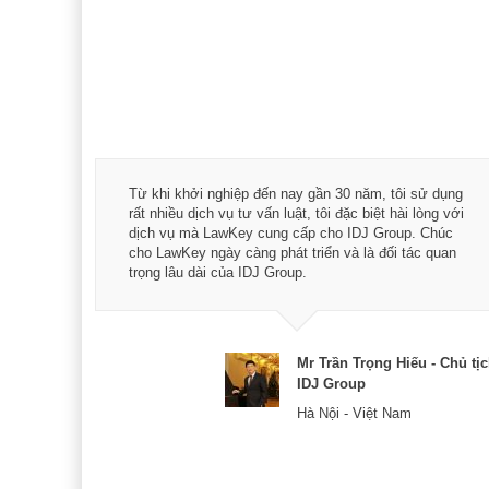
á trình
Từ khi khởi nghiệp đến nay gần 30 năm, tôi sử dụng
hài
rất nhiều dịch vụ tư vấn luật, tôi đặc biệt hài lòng với
ey:
dịch vụ mà LawKey cung cấp cho IDJ Group. Chúc
xác -
cho LawKey ngày càng phát triển và là đối tác quan
trọng lâu dài của IDJ Group.
& CEO
Mr Trần Trọng Hiếu - Chủ tị
IDJ Group
Hà Nội - Việt Nam