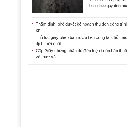
tự thu hồi Giấy phép ki
doanh theo quy định mớ
được cụ [...]
Thẩm định, phê duyệt kế hoạch thu dọn công trìn
khí
Thủ tục giấy phép bán rượu tiêu dùng tại chỗ the
định mới nhất
Cấp Giấy chứng nhận đủ điều kiện buôn bán thu
vệ thực vật