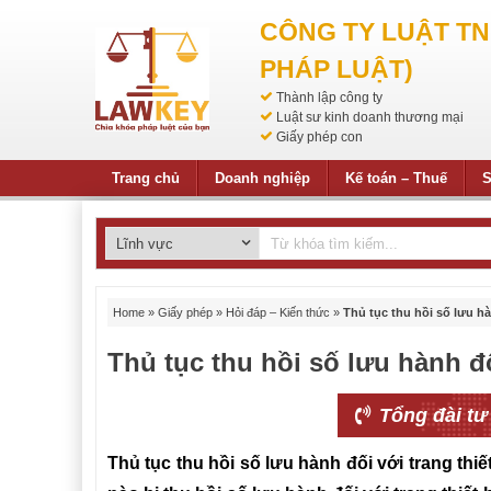
CÔNG TY LUẬT T
PHÁP LUẬT)
Thành lập công ty
Luật sư kinh doanh thương mại
Giấy phép con
Trang chủ
Doanh nghiệp
Kế toán – Thuế
S
Home
»
Giấy phép
»
Hỏi đáp – Kiến thức
»
Thủ tục thu hồi số lưu hàn
Thủ tục thu hồi số lưu hành đối
Tổng đài tư
Thủ tục thu hồi số lưu hành đối với trang thi