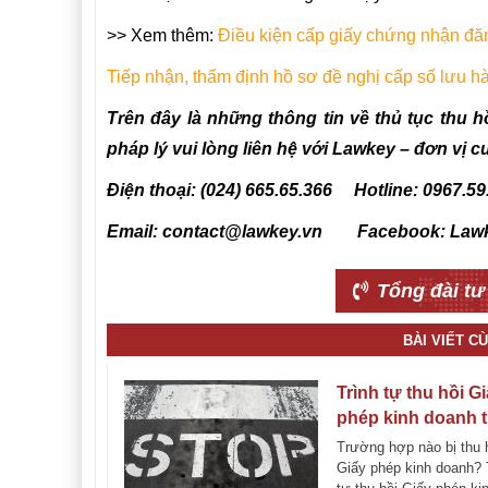
>> Xem thêm:
Điều kiện cấp giấy chứng nhận đăng 
Tiếp nhận, thẩm định hồ sơ đề nghị cấp số lưu hành
Trên đây là những thông tin về thủ tục thu hồi
pháp lý vui lòng liên hệ với Lawkey – đơn vị 
Điện thoại: (024) 665.65.366 Hotline: 0967.59
Email: contact@lawkey.vn Facebook: Law
Tổng đài tư
BÀI VIẾT C
Trình tự thu hồi G
phép kinh doanh 
quy định mới nhất
Trường hợp nào bị thu 
Giấy phép kinh doanh? 