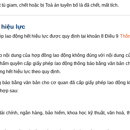
ù giam, chết hoặc bị Toà án tuyên bố là đã chết, mất tích.
 hiệu lực
p lao động hết hiệu lực được quy định tại khoản 8 Điều 9
Thô
do nội dung của hợp đồng lao động không đúng với nội dung c
thẩm quyền cấp gi
ấ
y phép lao động thông báo bằng văn bản c
ng hết hiệu lực theo quy định.
g báo bằng văn bản cho cơ quan đã cấp gi
ấ
y phép lao động k
 hợp sau:
tài chính, ngân hàng, bảo hiểm, khoa học kỹ thuật, văn hoá, t