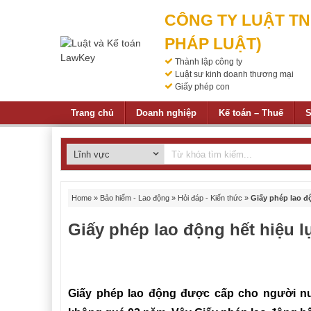
CÔNG TY LUẬT T
PHÁP LUẬT)
Thành lập công ty
Luật sư kinh doanh thương mại
Giấy phép con
Trang chủ
Doanh nghiệp
Kế toán – Thuế
S
Home
»
Bảo hiểm - Lao động
»
Hỏi đáp - Kiến thức
»
Giấy phép lao đ
Giấy phép lao động hết hiệu 
Tổng đài tư
Giấy phép lao động được cấp cho người nướ