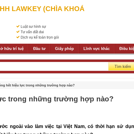
NHH LAWKEY (CHÌA KHOÁ
Luật sư hình sự
Tư vấn đất đai
Dịch vụ kế toán trọn gói
ở hữu trí tuệ
Đầu tư
Giấy phép
Lĩnh vực khác
Điều ki
Tìm kiếm
ộng hết hiệu lực trong những trường hợp nào?
lực trong những trường hợp nào?
 vấn pháp luật 02466565366
c ngoài vào làm việc tại Việt Nam, có thời hạn sử dụ