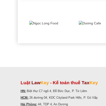
Luật
Law
Key
-
Kế toán thuế
Tax
Key
HN:
Biệt thự C7 ngõ 4, Đỗ Đức Dục, P. Từ Liêm
HCM:
26 đường 04, KDC Cityland Park Hills, P. Gò Vấp
Hải Phòng:
44, TDP 4, An Dương