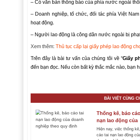
– Có văn bản thông báo của phía nước ngoài thôi
– Doanh nghiệp, tổ chức, đối tác phía Việt Na
hoạt động.
– Người lao động là công dân nước ngoài bị phạt t
Xem thêm:
Thủ tục cấp lại giấy phép lao động c
Trên đây là bài tư vấn của chúng tôi về “
Giấy p
đến bạn đọc. Nếu còn bất kỳ thắc mắc nào, bạn hã
Tổng đài tư
BÀI VIẾT CÙNG 
Thống kê, báo cáo
nạn lao động của
doanh nghiệp the
Hiện nay, việc thống kê
định
cáo tai nạn lao động củ