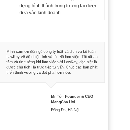
dựng hình thành trong tương lai được
đưa vào kinh doanh
Mình cảm ơn đội ngũ công ty luật và dịch vụ kế toán
Tôi 
LawKey về độ nhiệt tình và tốc độ làm việc. Tôi rất an
kinh
tâm và tin tưởng khi làm việc với LawKey, đặc biệt là
lòng
được chủ tịch Hà trực tiếp tư vấn. Chúc các bạn phát
Các 
triển thịnh vượng và đột phá hơn nữa.
Hiệu
Mr Tô - Founder & CEO
MengCha Utd
Đống Đa, Hà Nội