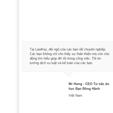
nh
Tại LawKey, đội ngũ của các bạn rất chuyên nghiệp.
hực
Các bạn không chỉ cho thấy sự thân thiện mà còn chủ
t và
động tìm hiểu giúp đỡ tôi trong công việc. Tôi tin
ển
tưởng dịch vụ luật và kế toán của các bạn.
ệp.
Mr Hưng - CEO Tư vấn du
ơng Cafe
học Bạn Đồng Hành
Việt Nam