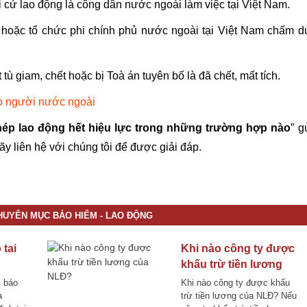
 cử lao động là công dân nước ngoài làm việc tại Việt Nam.
m hoặc tổ chức phi chính phủ nước ngoài tại Việt Nam chấm d
ù giam, chết hoặc bị Toà án tuyên bố là đã chết, mất tích.
ho người nước ngoài
hép lao động hết hiệu lực trong những trường hợp nào
” g
y liên hệ với chúng tôi để được giải đáp.
 vấn pháp luật 02466565366
CHUYÊN MỤC BẢO HIỂM - LAO ĐỘNG
 tai
Khi nào công ty được
khấu trừ tiền lương
o quy
của NLĐ?
, báo
Khi nào công ty được khấu
a
trừ tiền lương của NLĐ? Nếu