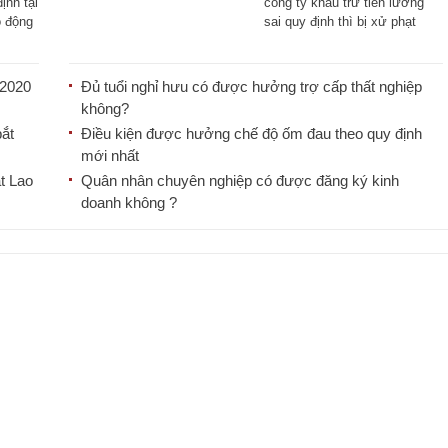
ịnh tại
công ty khấu trừ tiền lương
o động
sai quy định thì bị xử phạt
như [...]
 2020
Đủ tuổi nghỉ hưu có được hưởng trợ cấp thất nghiệp
không?
bắt
Điều kiện được hưởng chế độ ốm đau theo quy định
mới nhất
t Lao
Quân nhân chuyên nghiệp có được đăng ký kinh
doanh không ?