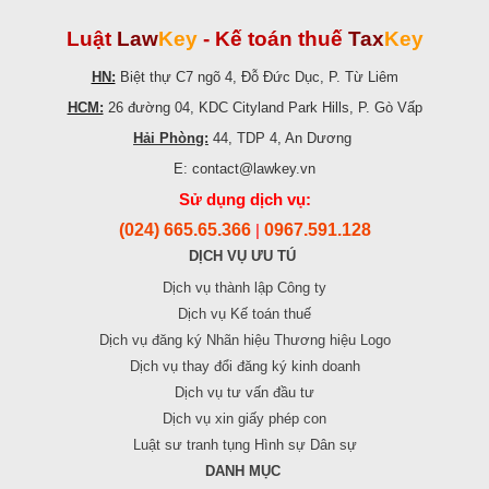
Luật
Law
Key
-
Kế toán thuế
Tax
Key
HN:
Biệt thự C7 ngõ 4, Đỗ Đức Dục, P. Từ Liêm
HCM:
26 đường 04, KDC Cityland Park Hills, P. Gò Vấp
Hải Phòng:
44, TDP 4, An Dương
E: contact@lawkey.vn
Sử dụng dịch vụ:
(024) 665.65.366
0967.591.128
|
DỊCH VỤ ƯU TÚ
Dịch vụ thành lập Công ty
Dịch vụ Kế toán thuế
Dịch vụ đăng ký Nhãn hiệu Thương hiệu Logo
Dịch vụ thay đổi đăng ký kinh doanh
Dịch vụ tư vấn đầu tư
Dịch vụ xin giấy phép con
Luật sư tranh tụng Hình sự Dân sự
DANH MỤC