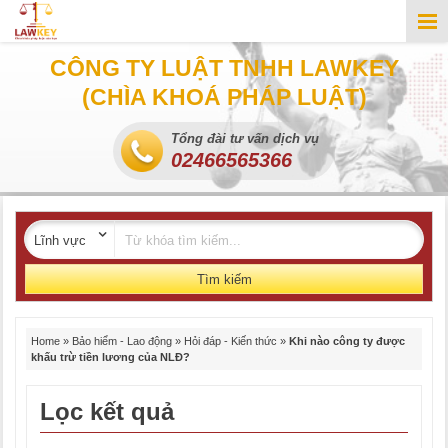
CÔNG TY LUẬT TNHH LAWKEY
(CHÌA KHOÁ PHÁP LUẬT)
Tổng đài tư vấn dịch vụ
02466565366
Tìm kiếm
Home
»
Bảo hiểm - Lao động
»
Hỏi đáp - Kiến thức
»
Khi nào công ty được
khấu trừ tiền lương của NLĐ?
Lọc kết quả