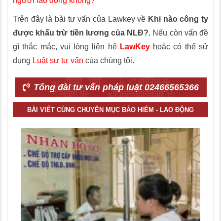
người lao động không?
Trên đây là bài tư vấn của Lawkey về
Khi nào công ty
được khấu trừ tiền lương của NLĐ?.
Nếu còn vấn đề
gì thắc mắc, vui lòng liên hệ
LawKey
hoặc có thể sử
dụng
Luật sư tư vấn
của chúng tôi.
Tổng đài tư vấn pháp luật 02466565366
BÀI VIẾT CÙNG CHUYÊN MỤC BẢO HIỂM - LAO ĐỘNG