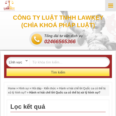
CÔNG TY LUẬT TNHH LAWKEY
(CHÌA KHOÁ PHÁP LUẬT)
Tổng đài tư vấn dịch vụ
02466565366
Tìm kiếm
Home
»
Hình sự
»
Hỏi đáp - Kiến thức
»
Hành vi hát chế lời Quốc ca có thể bị
xử lý hình sự?
»
Hành vi hát chế lời Quốc ca có thể bị xử lý hình sự?
Lọc kết quả