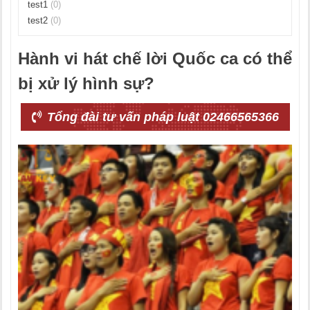
test1
(0)
test2
(0)
Hành vi hát chế lời Quốc ca có thể
bị xử lý hình sự?
Tổng đài tư vấn pháp luật 02466565366