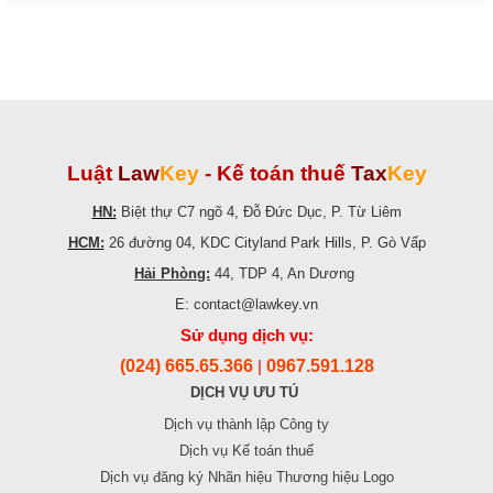
Luật
Law
Key
-
Kế toán thuế
Tax
Key
HN:
Biệt thự C7 ngõ 4, Đỗ Đức Dục, P. Từ Liêm
HCM:
26 đường 04, KDC Cityland Park Hills, P. Gò Vấp
Hải Phòng:
44, TDP 4, An Dương
E: contact@lawkey.vn
Sử dụng dịch vụ:
(024) 665.65.366
0967.591.128
|
DỊCH VỤ ƯU TÚ
Dịch vụ thành lập Công ty
Dịch vụ Kế toán thuế
Dịch vụ đăng ký Nhãn hiệu Thương hiệu Logo