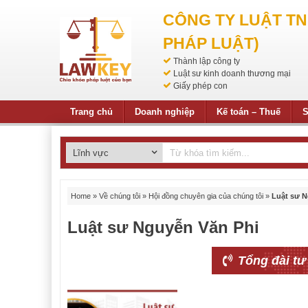
CÔNG TY LUẬT T
PHÁP LUẬT)
Thành lập công ty
Luật sư kinh doanh thương mại
Giấy phép con
Trang chủ
Doanh nghiệp
Kế toán – Thuế
S
Home
»
Về chúng tôi
»
Hội đồng chuyên gia của chúng tôi
»
Luật sư N
Luật sư Nguyễn Văn Phi
Tổng đài tư