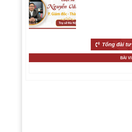
Tổng đài tư
BÀI V