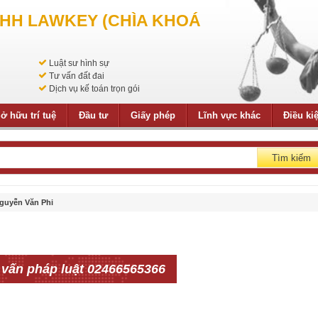
NHH LAWKEY (CHÌA KHOÁ
Luật sư hình sự
Tư vấn đất đai
Dịch vụ kế toán trọn gói
ở hữu trí tuệ
Đầu tư
Giấy phép
Lĩnh vực khác
Điều ki
Tìm kiếm
guyễn Văn Phi
 vấn pháp luật 02466565366