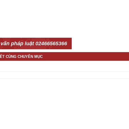
 vấn pháp luật 02466565366
IẾT CÙNG CHUYÊN MỤC