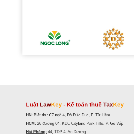
Luật
Law
Key
-
Kế toán thuế
Tax
Key
HN:
Biệt thự C7 ngõ 4, Đỗ Đức Dục, P. Từ Liêm
HCM:
26 đường 04, KDC Cityland Park Hills, P. Gò Vấp
Hải Phòng:
44, TDP 4, An Dương