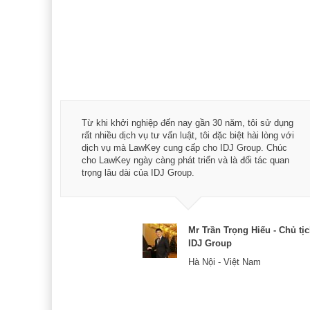
á trình
Từ khi khởi nghiệp đến nay gần 30 năm, tôi sử dụng
hài
rất nhiều dịch vụ tư vấn luật, tôi đặc biệt hài lòng với
ey:
dịch vụ mà LawKey cung cấp cho IDJ Group. Chúc
xác -
cho LawKey ngày càng phát triển và là đối tác quan
trọng lâu dài của IDJ Group.
& CEO
Mr Trần Trọng Hiếu - Chủ tị
IDJ Group
Hà Nội - Việt Nam