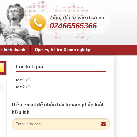
Tổng đài tư vấn dịch vụ
02466565366
ện kinh doanh
Dịch vụ hỗ trợ Doanh nghiệp
Lọc kết quả
test1
(0)
test2
(0)
Điền email để nhận bài tư vấn pháp luật
hữu ích