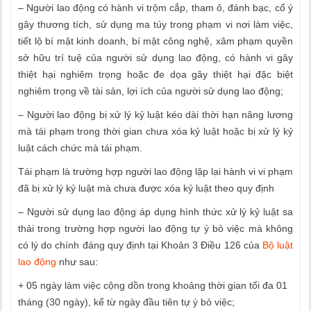
– Người lao động có hành vi trộm cắp, tham ô, đánh bạc, cố ý
gây thương tích, sử dụng ma túy trong phạm vi nơi làm việc,
tiết lộ bí mật kinh doanh, bí mật công nghệ, xâm phạm quyền
sở hữu trí tuệ của người sử dụng lao động, có hành vi gây
thiệt hại nghiêm trọng hoặc đe dọa gây thiệt hại đặc biệt
nghiêm trọng về tài sản, lợi ích của người sử dụng lao động;
– Người lao động bị xử lý kỷ luật kéo dài thời hạn nâng lương
mà tái phạm trong thời gian chưa xóa kỷ luật hoặc bị xử lý kỷ
luật cách chức mà tái phạm.
Tái phạm là trường hợp người lao động lặp lại hành vi vi phạm
đã bị xử lý kỷ luật mà chưa được xóa kỷ luật theo quy định
– Người sử dụng lao động áp dụng hình thức xử lý kỷ luật sa
thải trong trường hợp người lao động tự ý bỏ việc mà không
có lý do chính đáng quy định tại Khoản 3 Điều 126 của
Bộ luật
lao động
như sau:
+ 05 ngày làm việc cộng dồn trong khoảng thời gian tối đa 01
tháng (30 ngày), kể từ ngày đầu tiên tự ý bỏ việc;