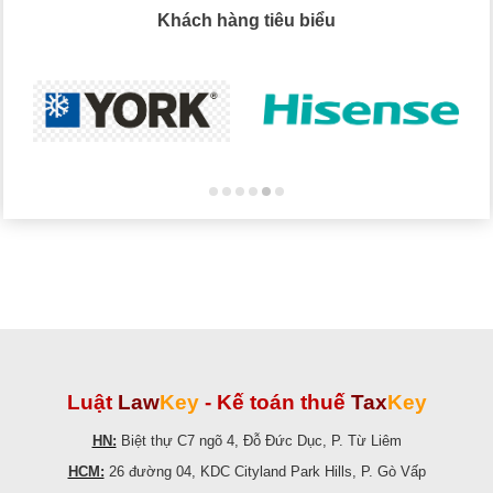
Khách hàng tiêu biểu
Luật
Law
Key
-
Kế toán thuế
Tax
Key
HN:
Biệt thự C7 ngõ 4, Đỗ Đức Dục, P. Từ Liêm
HCM:
26 đường 04, KDC Cityland Park Hills, P. Gò Vấp