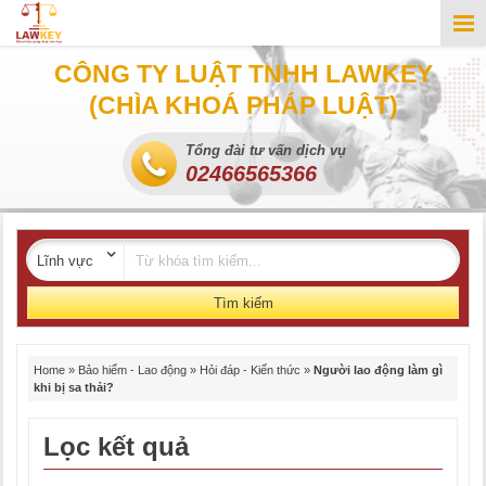
CÔNG TY LUẬT TNHH LAWKEY
(CHÌA KHOÁ PHÁP LUẬT)
Tổng đài tư vấn dịch vụ
02466565366
Tìm kiếm
Home
»
Bảo hiểm - Lao động
»
Hỏi đáp - Kiến thức
»
Người lao động làm gì
khi bị sa thải?
Lọc kết quả