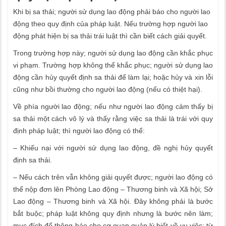
Khi bị sa thải; người sử dụng lao động phải báo cho người lao
động theo quy định của pháp luật. Nếu trường hợp người lao
động phát hiện bị sa thải trái luật thì cần biết cách giải quyết.
Trong trường hợp này; người sử dụng lao động cần khắc phục
vi phạm. Trường hợp không thể khắc phục; người sử dụng lao
động cần hủy quyết định sa thải để làm lại; hoặc hủy và xin lỗi
cũng như bồi thường cho người lao động (nếu có thiệt hại).
Về phía người lao động; nếu như người lao động cảm thấy bị
sa thải một cách vô lý và thấy rằng việc sa thải là trái với quy
định pháp luật; thì người lao động có thể:
– Khiếu nại với người sử dụng lao động, đề nghị hủy quyết
định sa thải.
– Nếu cách trên vẫn không giải quyết được; người lao động có
thể nộp đơn lên Phòng Lao động – Thương binh và Xã hội; Sở
Lao động – Thương binh và Xã hội. Đây không phải là bước
bắt buộc; pháp luật không quy định nhưng là bước nên làm;
mục đích để thông báo cho cơ quan quản lý biết về vụ việc; từ