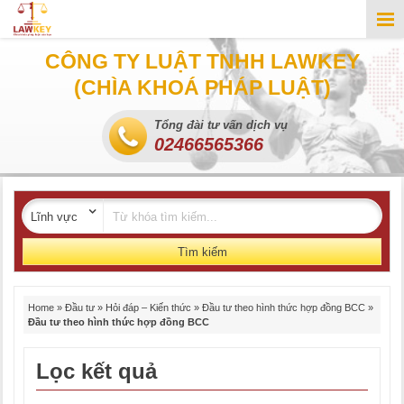
CÔNG TY LUẬT TNHH LAWKEY
(CHÌA KHOÁ PHÁP LUẬT)
Tổng đài tư vấn dịch vụ
02466565366
Tìm kiếm
Home
»
Đầu tư
»
Hỏi đáp – Kiến thức
»
Đầu tư theo hình thức hợp đồng BCC
»
Đầu tư theo hình thức hợp đồng BCC
Lọc kết quả