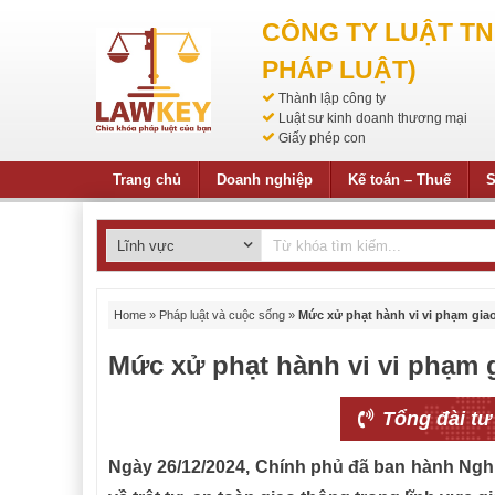
CÔNG TY LUẬT T
PHÁP LUẬT)
Thành lập công ty
Luật sư kinh doanh thương mại
Giấy phép con
Trang chủ
Doanh nghiệp
Kế toán – Thuế
S
Home
»
Pháp luật và cuộc sống
»
Mức xử phạt hành vi vi phạm gia
Mức xử phạt hành vi vi phạm 
Tổng đài tư
Ngày 26/12/2024, Chính phủ đã ban hành Ngh