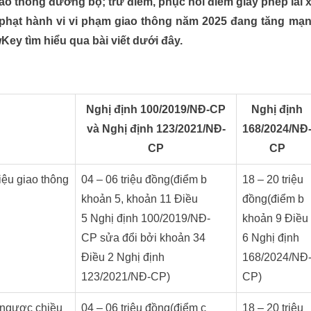
giao thông đường bộ; trừ điểm, phục hồi điểm giấy phép lái 
 phạt hành vi vi phạm giao thông năm 2025 đang tăng mạ
Key tìm hiểu qua bài viết dưới đây.
Nghị định 100/2019/NĐ-CP
Nghị định
và Nghị định 123/2021/NĐ-
168/2024/NĐ
CP
CP
iệu giao thông
04 – 06 triệu đồng(điểm b
18 – 20 triệu
khoản 5, khoản 11 Điều
đồng(điểm b
5 Nghị định 100/2019/NĐ-
khoản 9 Điều
CP sửa đổi bởi khoản 34
6 Nghị định
Điều 2 Nghị định
168/2024/NĐ
123/2021/NĐ-CP)
CP)
 ngược chiều
04 – 06 triệu đồng(điểm c
18 – 20 triệu