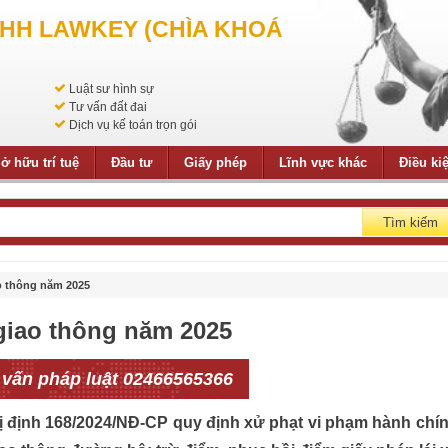
NHH LAWKEY (CHÌA KHOÁ
Luật sư hình sự
Tư vấn đất đai
Dịch vụ kế toán trọn gói
ở hữu trí tuệ
Đầu tư
Giấy phép
Lĩnh vực khác
Điều ki
Tìm kiếm
o thông năm 2025
giao thông năm 2025
 vấn pháp luật 02466565366
ị định 168/2024/NĐ-CP quy định xử phạt vi phạm hành chí