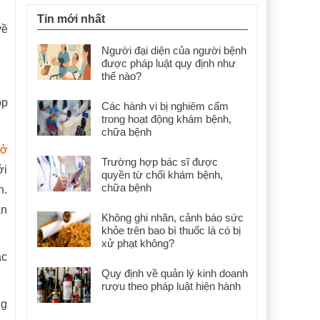
Tin mới nhất
về
Người đại diện của người bệnh
được pháp luật quy định như
thế nào?
óp
Các hành vi bị nghiêm cấm
trong hoạt động khám bệnh,
chữa bệnh
rở
Trường hợp bác sĩ được
ới
quyền từ chối khám bệnh,
chữa bệnh
n.
ận
Không ghi nhãn, cảnh báo sức
khỏe trên bao bì thuốc lá có bị
xử phạt không?
ác
Quy định về quản lý kinh doanh
rượu theo pháp luật hiện hành
ng