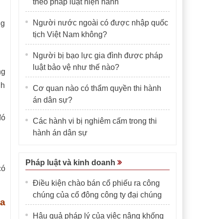
theo pháp luật hiện hành
Người nước ngoài có được nhập quốc
ng
tịch Việt Nam không?
Người bị bạo lực gia đình được pháp
luật bảo vệ như thế nào?
ng
nh
Cơ quan nào có thẩm quyền thi hành
án dân sự?
đó
Các hành vi bị nghiêm cấm trong thi
hành án dân sự
Pháp luật và kinh doanh
có
Điều kiện chào bán cổ phiếu ra công
chúng của cổ đông công ty đại chúng
ủa
Hậu quả pháp lý của việc nâng khống