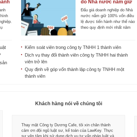
hành
do Nhà nước nắm giữ
hành
100% vốn điều lệ
anh
Đấu giá doanh nghiệp do Nhà
 hình
nước nắm giữ 100% vốn điều
nghiệp.
lệ được tiến hành như thế nào
vụ
theo quy định mới nhất năm
[...]
uật
Kiểm soát viên trong công ty TNHH 1 thành viên
?
Dịch vụ thay đổi thành viên công ty TNHH hai thành
viên trở lên
 sản
Quy định về góp vốn thành lập công ty TNHH một
thành viên
Khách hàng nói về chúng tôi
Thay mặt Công ty Dương Cafe, tôi xin chân thành
cảm ơn đội ngũ luật sư, kế toán của LawKey. Thực
sự yên tâm khi sử dụng dịch vụ tư vấn pháp luật và