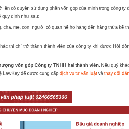
rở lên có quyền sử dụng phần vốn góp của mình trong công ty 
ý quy định như sau:
, cha, mẹ, con, người có quan hệ họ hàng đến hàng thừa kế t
c thì chỉ trở thành thành viên của công ty khi được Hội đồ
hượng vốn góp Công ty TNHH hai thành viên
. Nếu quý khá
 hệ LawKey để được cung cấp
dịch vụ tư vấn luật
và
thay đổi đă
 vấn pháp luật 02466565366
NG CHUYÊN MỤC DOANH NGHIỆP
i
Đấu giá doanh nghiệp