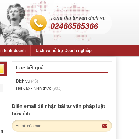
Tổng đài tư vấn dịch vụ
02466565366
ện kinh doanh
Dịch vụ hỗ trợ Doanh nghiệp
Lọc kết quả
Dịch vụ
(45)
Hỏi đáp - Kiến thức
(983)
Điền email để nhận bài tư vấn pháp luật
hữu ích
ển