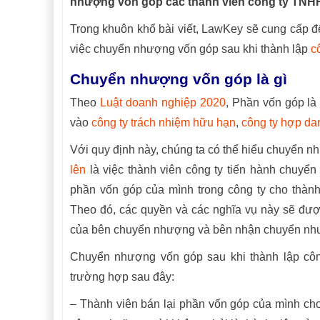
nhượng vốn góp các thành viên công ty TNHH
Trong khuôn khổ bài viết, LawKey sẽ cung cấp đến
việc chuyển nhượng vốn góp sau khi thành lập
c
Chuyển nhượng vốn góp là gì
Theo
Luật doanh nghiệp 2020
, Phần vốn góp là 
vào
công ty trách nhiệm hữu hạn
,
công ty hợp da
Với quy định này, chúng ta có thể hiểu chuyển 
lên
là việc thành viên công ty tiến hành chuyể
phần vốn góp của mình trong công ty cho thành
Theo đó, các quyền và các nghĩa vụ này sẽ được t
của bên chuyển nhượng và bên nhận chuyển nh
Chuyển nhượng vốn góp sau khi thành lập công
trường hợp sau đây:
– Thành viên bán lại phần vốn góp của mình ch