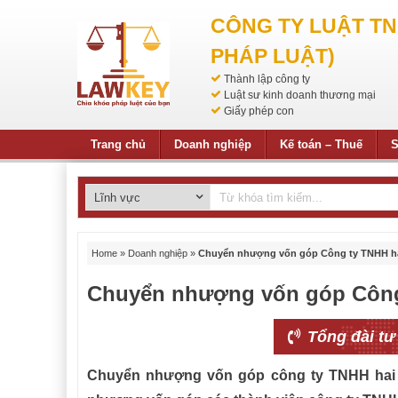
CÔNG TY LUẬT T
PHÁP LUẬT)
Thành lập công ty
Luật sư kinh doanh thương mại
Giấy phép con
Trang chủ
Doanh nghiệp
Kế toán – Thuế
S
Home
»
Doanh nghiệp
»
Chuyển nhượng vốn góp Công ty TNHH hai
Chuyển nhượng vốn góp Công 
Tổng đài tư
Chuyển nhượng vốn góp công ty TNHH hai t