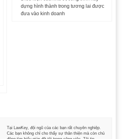
dựng hình thành trong tương lai được
đưa vào kinh doanh
Tôi 
Tại LawKey, đội ngũ của các bạn rất chuyên nghiệp.
Chìa
Các bạn không chỉ cho thấy sự thân thiện mà còn chủ
chuy
động tìm hiểu giúp đỡ tôi trong công việc. Tôi tin
bản 