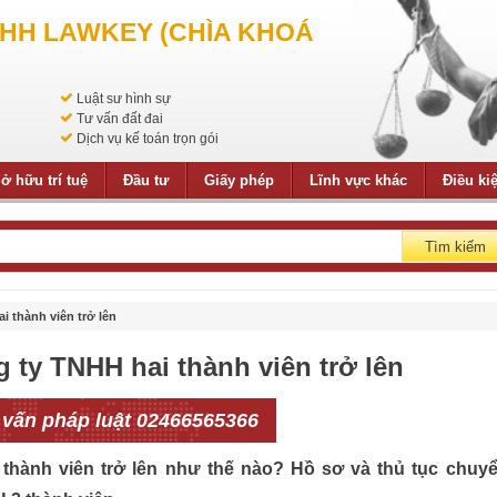
NHH LAWKEY (CHÌA KHOÁ
Luật sư hình sự
Tư vấn đất đai
Dịch vụ kế toán trọn gói
ở hữu trí tuệ
Đầu tư
Giấy phép
Lĩnh vực khác
Điều ki
Tìm kiếm
 thành viên trở lên
ty TNHH hai thành viên trở lên
 vấn pháp luật 02466565366
hành viên trở lên như thế nào? Hồ sơ và thủ tục chuy