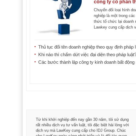
công ty cổ phần t
công ty TNHH 1 t
Chuyển đổi loại hình do
viên
nghiệp là một trong các
thức tổ chức lại doanh 
Lawkey cung cấp dịch 
chuyển [...]
Thủ tục đổi tên doanh nghiệp theo quy định pháp l
Khi nào thì chấm dứt việc đại diện theo pháp luật
Các bước thành lập công ty kinh doanh bất động
á trình
Từ khi khởi nghiệp đến nay gần 30 năm, tôi sử dụng
hài
rất nhiều dịch vụ tư vấn luật, tôi đặc biệt hài lòng với
ey:
dịch vụ mà LawKey cung cấp cho IDJ Group. Chúc
xác -
cho LawKey ngày càng phát triển và là đối tác quan