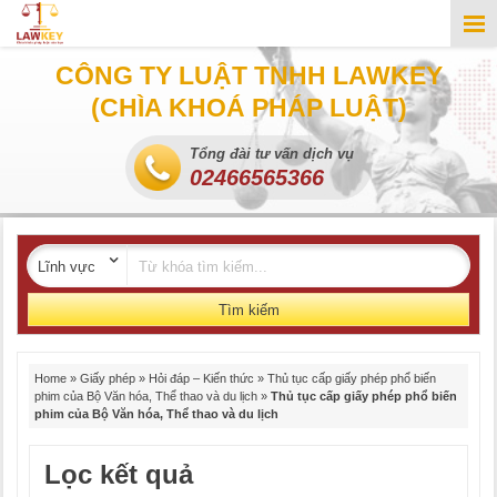
CÔNG TY LUẬT TNHH LAWKEY
(CHÌA KHOÁ PHÁP LUẬT)
Tổng đài tư vấn dịch vụ
02466565366
Tìm kiếm
Home
»
Giấy phép
»
Hỏi đáp – Kiến thức
»
Thủ tục cấp giấy phép phổ biến
phim của Bộ Văn hóa, Thể thao và du lịch
»
Thủ tục cấp giấy phép phổ biến
phim của Bộ Văn hóa, Thể thao và du lịch
Lọc kết quả