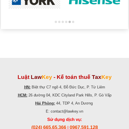
Luật
Law
Key
-
Kế toán thuế
Tax
Key
HN:
Biệt thự C7 ngõ 4, Đỗ Đức Dục, P. Từ Liêm
HCM:
26 đường 04, KDC Cityland Park Hills, P. Gò Vấp
Hải Phòng:
44, TDP 4, An Dương
E: contact@lawkey.vn
Sử dụng dịch vụ:
(024) 665.65.366
0967.591.128
|