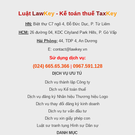
Luật
Law
Key
-
Kế toán thuế
Tax
Key
HN:
Biệt thự C7 ngõ 4, Đỗ Đức Dục, P. Từ Liêm
HCM:
26 đường 04, KDC Cityland Park Hills, P. Gò Vấp
Hải Phòng:
44, TDP 4, An Dương
E: contact@lawkey.vn
Sử dụng dịch vụ:
(024) 665.65.366
0967.591.128
|
DỊCH VỤ ƯU TÚ
Dịch vụ thành lập Công ty
Dịch vụ Kế toán thuế
Dịch vụ đăng ký Nhãn hiệu Thương hiệu Logo
Dịch vụ thay đổi đăng ký kinh doanh
Dịch vụ tư vấn đầu tư
Dịch vụ xin giấy phép con
Luật sư tranh tụng Hình sự Dân sự
DANH MỤC