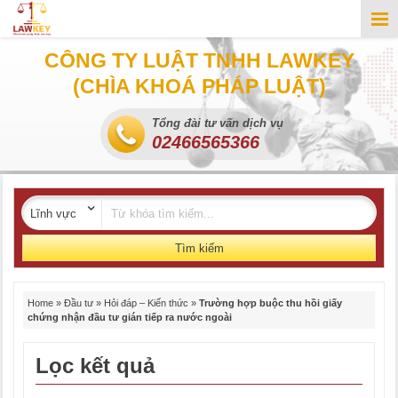
CÔNG TY LUẬT TNHH LAWKEY
(CHÌA KHOÁ PHÁP LUẬT)
Tổng đài tư vấn dịch vụ
02466565366
Tìm kiếm
Home
»
Đầu tư
»
Hỏi đáp – Kiến thức
»
Trường hợp buộc thu hồi giấy
chứng nhận đầu tư gián tiếp ra nước ngoài
Lọc kết quả