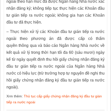
ngoài theo hạn mức đã được Ngân hàng Nhà nước xác
nhận đăng ký; không tiếp tục thực hiện các Khoản đầu
tư gián tiếp ra nước ngoài; không gia hạn các Khoản
đầu tư đã thực hiện.
– Thực hiện xử lý các Khoản đầu tư gián tiếp ra nước
ngoài theo phương án đã được cấp có thẩm
quyền thông qua và báo cáo Ngân hàng Nhà nước về
k
ế
t quả xử lý trong thời hạn tối đa 60 (sáu mươi) ngày
kể từ n
g
ày quyết định thu hồi giấy chứng nhận đăng ký
đầu tư gián tiếp ra nước ngoài của Ngân hàng Nhà
nước có hiệu lực (trừ tr
ườ
ng hợp tự nguyện đề n
g
hị thu
hồi giấy chứng nhận đăng ký đ
ầ
u tư gián ti
ế
p ra nước
ngoài).
Xrm thêm:
Thủ tục cấp giấy chứng nhận đăng ký đầu tư gián
tiếp ra nước ngoài