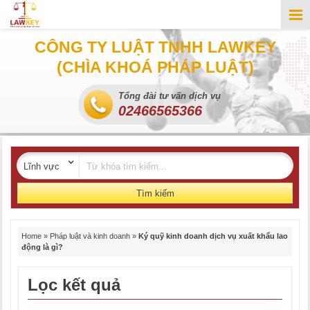
CÔNG TY LUẬT TNHH LAWKEY
(CHÌA KHOÁ PHÁP LUẬT)
Tổng đài tư vấn dịch vụ
02466565366
Tìm kiếm
Home
»
Pháp luật và kinh doanh
»
Ký quỹ kinh doanh dịch vụ xuất khẩu lao
động là gì?
Lọc kết quả