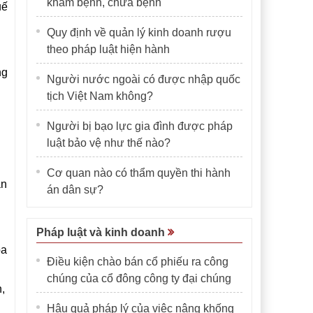
khám bệnh, chữa bệnh
uế
Quy định về quản lý kinh doanh rượu
theo pháp luật hiện hành
ng
Người nước ngoài có được nhập quốc
tịch Việt Nam không?
Người bị bạo lực gia đình được pháp
luật bảo vệ như thế nào?
Cơ quan nào có thẩm quyền thi hành
án
án dân sự?
Pháp luật và kinh doanh
óa
Điều kiện chào bán cổ phiếu ra công
chúng của cổ đông công ty đại chúng
,
Hậu quả pháp lý của việc nâng khống