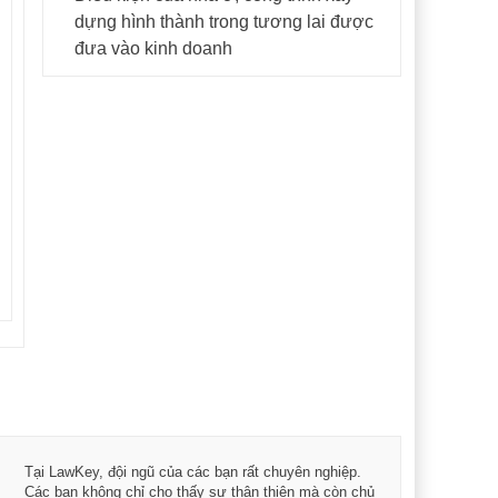
dựng hình thành trong tương lai được
đưa vào kinh doanh
Tôi 
Tại LawKey, đội ngũ của các bạn rất chuyên nghiệp.
Chìa
Các bạn không chỉ cho thấy sự thân thiện mà còn chủ
chuy