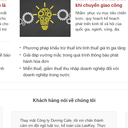
 là
khi chuyển giao công
nghệ
 mất
Nhằm phục vụ mục tiêu chiến
 cho
lược, quy hoạch kế hoạch
hà cho
phát triển kinh tế xã hội của
 trợ
quốc gia, ngành, vùng, địa
phương; [...]
Phương pháp khấu trừ thuế khi tính thuế giá trị gia tăng
về báo
Giải đáp vướng mắc trong quá trình thông báo phát
hành hóa đơn
ành
Miễn thuế, giảm thuế thu nhập doanh nghiệp đối với
doanh nghiệp trong nước
Khách hàng nói về chúng tôi
Thay mặt Công ty Dương Cafe, tôi xin chân thành
cảm ơn đội ngũ luật sư, kế toán của LawKey. Thực