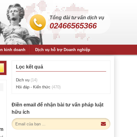
Tổng đài tư vấn dịch vụ
02466565366
ện kinh doanh
Dịch vụ hỗ trợ Doanh nghiệp
Lọc kết quả
Dịch vụ
(14)
Hỏi đáp - Kiến thức
(470)
Điền email để nhận bài tư vấn pháp luật
hữu ích
ằm