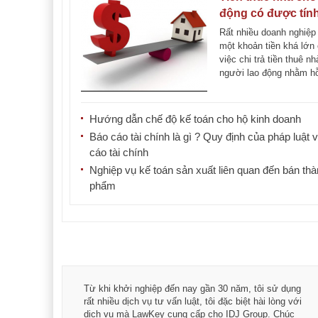
động có được tính
chi phí giảm trừ
Rất nhiều doanh nghiệp
không?
một khoản tiền khá lớn
việc chi trả tiền thuê n
người lao động nhằm hỗ
lao động [...]
Hướng dẫn chế độ kế toán cho hộ kinh doanh
Báo cáo tài chính là gì ? Quy định của pháp luật 
cáo tài chính
Nghiệp vụ kế toán sản xuất liên quan đến bán th
phẩm
á trình
Từ khi khởi nghiệp đến nay gần 30 năm, tôi sử dụng
hài
rất nhiều dịch vụ tư vấn luật, tôi đặc biệt hài lòng với
ey:
dịch vụ mà LawKey cung cấp cho IDJ Group. Chúc