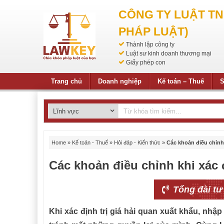
CÔNG TY LUẬT T
PHÁP LUẬT)
Thành lập công ty
Luật sư kinh doanh thương mại
Giấy phép con
Trang chủ
Doanh nghiệp
Kế toán – Thuế
S
Home
»
Kế toán - Thuế
»
Hỏi đáp - Kiến thức
»
Các khoản điều chỉnh 
Các khoản điều chỉnh khi xác đ
Tổng đài tư
Khi xác định trị giá hải quan xuất khẩu, nh