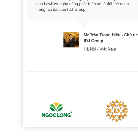
xác -
cho LawKey ngày càng phát triển và là đối tác quan
trọng lâu dài của IDJ Group.
& CEO
Mr Trần Trọng Hiếu - Chủ tị
IDJ Group
Hà Nội - Việt Nam