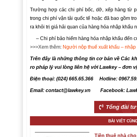
Trường hợp các chi phí bốc, dỡ, xếp hàng từ 
trong chi phí vận tải quốc tế hoặc đã bao gồm tr
ra khỏi trị giá hải quan của hàng hóa nhập khẩu 
– Chi phí bảo hiểm hàng hóa nhập khẩu đến cử
>>>Xem thêm:
Người nộp thuế xuất khẩu – nhập 
Trên đây là những thông tin cơ bản về Các kho
ro pháp lý vui lòng liên hệ với Lawkey – đơn vị
Điện thoại: (024) 665.65.366 Hotline: 0967.59
Email: contact@lawkey.vn Facebook: Law
Tổng đài tư
BÀI VIẾT CÙN
Tiền thuê nhà cho