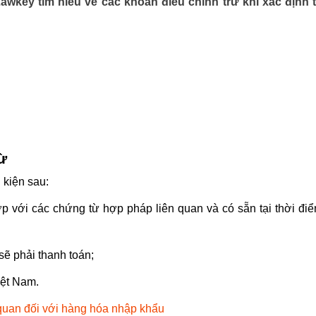
wkey tìm hiểu về các khoản điều chỉnh trừ khi xác định t
ừ
 kiện sau:
p với các chứng từ hợp pháp liên quan và có sẵn tại thời đi
sẽ phải thanh toán;
iệt Nam.
 quan đối với hàng hóa nhập khẩu