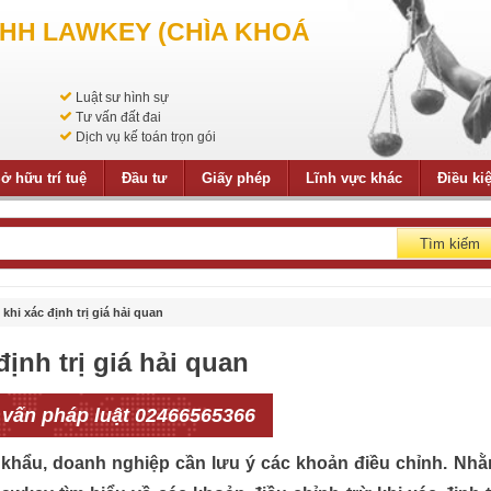
NHH LAWKEY (CHÌA KHOÁ
Luật sư hình sự
Tư vấn đất đai
Dịch vụ kế toán trọn gói
ở hữu trí tuệ
Đầu tư
Giấy phép
Lĩnh vực khác
Điều ki
Tìm kiếm
khi xác định trị giá hải quan
ịnh trị giá hải quan
 vấn pháp luật 02466565366
ập khẩu, doanh nghiệp cần lưu ý các khoản điều chỉnh. Nh