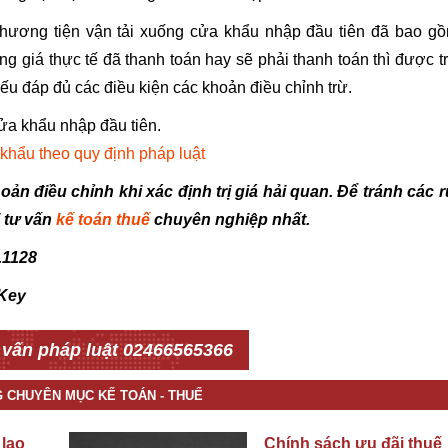
phương tiện vận tải xuống cửa khẩu nhập đầu tiên đã bao g
ong giá thực tế đã thanh toán hay sẽ phải thanh toán thì được t
nếu đáp đủ các điều kiện các khoản điều chỉnh trừ.
a khẩu nhập đầu tiên.
khẩu theo quy định pháp luật
ản điều chỉnh khi xác định trị giá hải quan. Để tránh các r
 tư vấn
kế toán thuế
chuyên nghiệp nhất.
.1128
Key
 vấn pháp luật 02466565366
G CHUYÊN MỤC KẾ TOÁN - THUẾ
 lao
Chính sách ưu đãi thuế