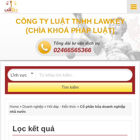
CÔNG TY LUẬT TNHH LAWKEY
(CHÌA KHOÁ PHÁP LUẬT)
Tổng đài tư vấn dịch vụ
02466565366
Tìm kiếm
Home
»
Doanh nghiệp
»
Hỏi đáp - Kiến thức
»
Cổ phần hóa doanh nghiệp
nhà nước
Lọc kết quả