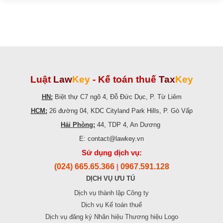
Luật
Law
Key
-
Kế toán thuế
Tax
Key
HN:
Biệt thự C7 ngõ 4, Đỗ Đức Dục, P. Từ Liêm
HCM:
26 đường 04, KDC Cityland Park Hills, P. Gò Vấp
Hải Phòng:
44, TDP 4, An Dương
E: contact@lawkey.vn
Sử dụng dịch vụ:
(024) 665.65.366
0967.591.128
|
DỊCH VỤ ƯU TÚ
Dịch vụ thành lập Công ty
Dịch vụ Kế toán thuế
Dịch vụ đăng ký Nhãn hiệu Thương hiệu Logo