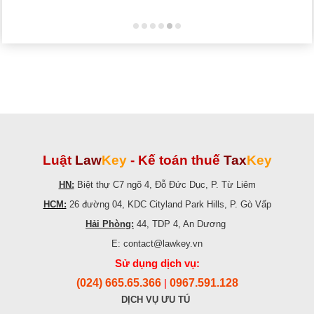
Luật
Law
Key
-
Kế toán thuế
Tax
Key
HN:
Biệt thự C7 ngõ 4, Đỗ Đức Dục, P. Từ Liêm
HCM:
26 đường 04, KDC Cityland Park Hills, P. Gò Vấp
Hải Phòng:
44, TDP 4, An Dương
E: contact@lawkey.vn
Sử dụng dịch vụ:
(024) 665.65.366
0967.591.128
|
DỊCH VỤ ƯU TÚ