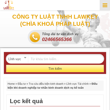
CÔNG TY LUẬT TNHH LAWKEY
(CHÌA KHOÁ PHÁP LUẬT)
Tổng đài tư vấn dịch vụ
02466565366
Tìm kiếm
Home
»
Đầu tư
»
Tra cứu điều kiện kinh doanh
»
Lĩnh vực Tài chính
»
Điều
kiện khi doanh nghiệp tư nhân kinh doanh dịch vụ kế toán
Lọc kết quả