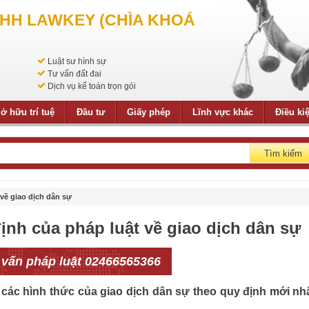
NHH LAWKEY (CHÌA KHOÁ
Luật sư hình sự
Tư vấn đất đai
Dịch vụ kế toán trọn gói
ở hữu trí tuệ
Đầu tư
Giấy phép
Lĩnh vực khác
Điều ki
Tìm kiếm
 về giao dịch dân sự
định của pháp luật về giao dịch dân sự
 vấn pháp luật 02466565366
ề các hình thức của giao dịch dân sự theo quy định mới nh