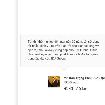
á trình
Từ khi khởi nghiệp đến nay gần 30 năm, tôi sử dụng
hài
rất nhiều dịch vụ tư vấn luật, tôi đặc biệt hài lòng với
ey:
dịch vụ mà LawKey cung cấp cho IDJ Group. Chúc
xác -
cho LawKey ngày càng phát triển và là đối tác quan
trọng lâu dài của IDJ Group.
& CEO
Mr Trần Trọng Hiếu - Chủ tị
IDJ Group
Hà Nội - Việt Nam