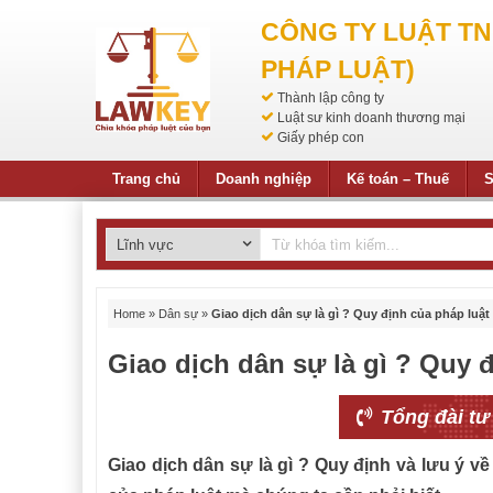
CÔNG TY LUẬT T
PHÁP LUẬT)
Thành lập công ty
Luật sư kinh doanh thương mại
Giấy phép con
Trang chủ
Doanh nghiệp
Kế toán – Thuế
S
Home
»
Dân sự
»
Giao dịch dân sự là gì ? Quy định của pháp luật
Giao dịch dân sự là gì ? Quy 
Tổng đài tư
Giao dịch dân sự là gì ? Quy định và lưu ý v