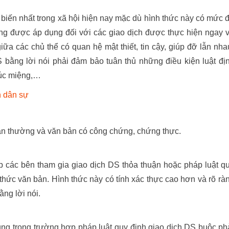
 biến nhất trong xã hội hiện nay mặc dù hình thức này có mức 
ờng được áp dụng đối với các giao dịch được thực hiện ngay 
ữa các chủ thể có quan hệ mật thiết, tin cậy, giúp đỡ lẫn nha
ằng lời nói phải đảm bảo tuân thủ những điều kiện luật đị
chúc miệng,…
h dân sự
bản thường và văn bản có công chứng, chứng thực.
các bên tham gia giao dịch DS thỏa thuận hoặc pháp luật q
thức văn bản. Hình thức này có tính xác thực cao hơn và rõ rà
ng lời nói.
g trong trường hợp pháp luật quy định giao dịch DS buộc ph