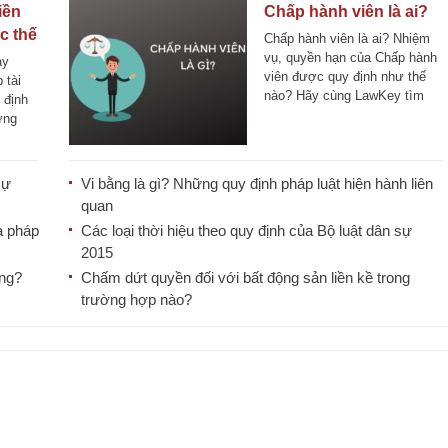
iền
Chấp hành viên là ai?
c thế
Chấp hành viên là ai? Nhiệm
vụ, quyền hạn của Chấp hành
ay
viên được quy định như thế
 tài
nào? Hãy cùng LawKey tìm
 định
hiểu qua bài [...]
ứng
sự
Vi bằng là gì? Những quy định pháp luật hiện hành liên
quan
a pháp
Các loại thời hiệu theo quy định của Bộ luật dân sự
2015
ông?
Chấm dứt quyền đối với bất động sản liền kề trong
trường hợp nào?