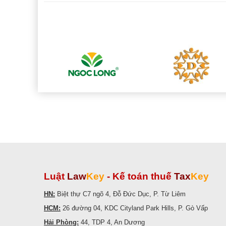
Luật
Law
Key
-
Kế toán thuế
Tax
Key
HN:
Biệt thự C7 ngõ 4, Đỗ Đức Dục, P. Từ Liêm
HCM:
26 đường 04, KDC Cityland Park Hills, P. Gò Vấp
Hải Phòng:
44, TDP 4, An Dương