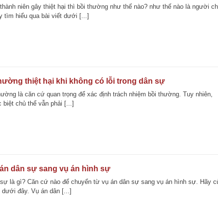
thành niên gây thiệt hại thì bồi thường như thế nào? như thế nào là người c
tìm hiểu qua bài viết dưới [...]
ường thiệt hại khi không có lỗi trong dân sự
thường là căn cứ quan trọng để xác định trách nhiệm bồi thường. Tuy nhiên,
biệt chủ thể vẫn phải [...]
án dân sự sang vụ án hình sự
 sự là gì? Căn cứ nào để chuyển từ vụ án dân sự sang vụ án hình sự. Hãy c
 dưới đây. Vụ án dân [...]