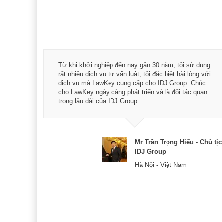
á trình
Từ khi khởi nghiệp đến nay gần 30 năm, tôi sử dụng
hài
rất nhiều dịch vụ tư vấn luật, tôi đặc biệt hài lòng với
ey:
dịch vụ mà LawKey cung cấp cho IDJ Group. Chúc
xác -
cho LawKey ngày càng phát triển và là đối tác quan
trọng lâu dài của IDJ Group.
& CEO
Mr Trần Trọng Hiếu - Chủ tị
IDJ Group
Hà Nội - Việt Nam