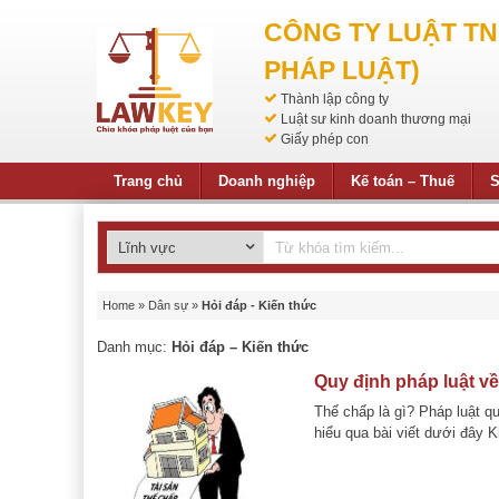
CÔNG TY LUẬT T
PHÁP LUẬT)
Thành lập công ty
Luật sư kinh doanh thương mại
Giấy phép con
Trang chủ
Doanh nghiệp
Kế toán – Thuế
S
Home
»
Dân sự
»
Hỏi đáp - Kiến thức
Danh mục:
Hỏi đáp – Kiến thức
Quy định pháp luật về
Thế chấp là gì? Pháp luật q
hiểu qua bài viết dưới đây Kh