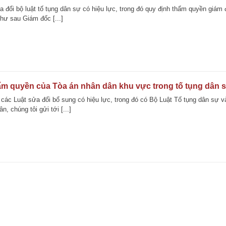
a đổi bộ luật tố tụng dân sự có hiệu lực, trong đó quy định thẩm quyền giám
hư sau Giám đốc [...]
ẩm quyền của Tòa án nhân dân khu vực trong tố tụng dân 
 các Luật sửa đổi bổ sung có hiệu lực, trong đó có Bộ Luật Tố tụng dân sự v
, chúng tôi gửi tới [...]