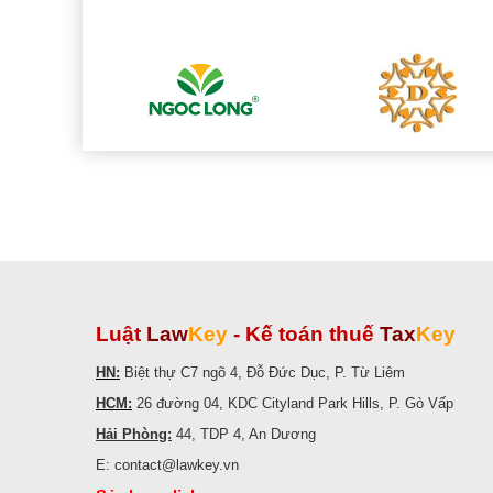
Luật
Law
Key
-
Kế toán thuế
Tax
Key
HN:
Biệt thự C7 ngõ 4, Đỗ Đức Dục, P. Từ Liêm
HCM:
26 đường 04, KDC Cityland Park Hills, P. Gò Vấp
Hải Phòng:
44, TDP 4, An Dương
E: contact@lawkey.vn