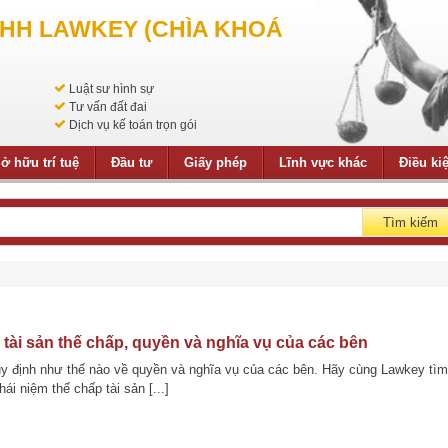
NHH LAWKEY (CHÌA KHOÁ
Luật sư hình sự
Tư vấn đất đai
Dịch vụ kế toán trọn gói
ở hữu trí tuệ
Đầu tư
Giấy phép
Lĩnh vực khác
Điều ki
Tìm kiếm
 tài sản thế chấp, quyền và nghĩa vụ của các bên
uy định như thế nào về quyền và nghĩa vụ của các bên. Hãy cùng Lawkey tìm
ái niệm thế chấp tài sản [...]