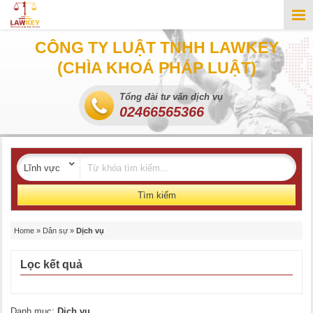
CÔNG TY LUẬT TNHH LAWKEY
(CHÌA KHOÁ PHÁP LUẬT)
Tổng đài tư vấn dịch vụ
02466565366
Tìm kiếm
Home
»
Dân sự
»
Dịch vụ
Lọc kết quả
Danh mục:
Dịch vụ