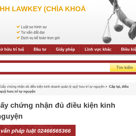
NHH LAWKEY (CHÌA KHOÁ
Luật sư hình sự
Tư vấn đất đai
Dịch vụ kế toán trọn gói
ở hữu trí tuệ
Đầu tư
Giấy phép
Lĩnh vực khác
Điều ki
Tìm kiếm
i Giấy chứng nhận đủ điều kiện kinh doanh quản lý quỹ hưu trí tự nguyện
»
Cấp lại, điều
 quỹ hưu trí tự nguyện
Giấy chứng nhận đủ điều kiện kinh
 nguyện
 vấn pháp luật 02466565366