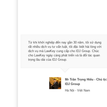
á trình
Từ khi khởi nghiệp đến nay gần 30 năm, tôi sử dụng
hài
rất nhiều dịch vụ tư vấn luật, tôi đặc biệt hài lòng với
ey:
dịch vụ mà LawKey cung cấp cho IDJ Group. Chúc
xác -
cho LawKey ngày càng phát triển và là đối tác quan
trọng lâu dài của IDJ Group.
& CEO
Mr Trần Trọng Hiếu - Chủ tị
IDJ Group
Hà Nội - Việt Nam