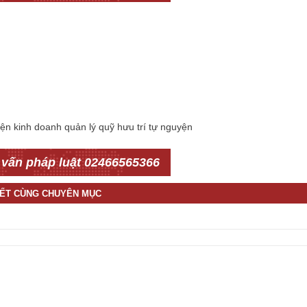
iện kinh doanh quản lý quỹ hưu trí tự nguyện
 vấn pháp luật 02466565366
IẾT CÙNG CHUYÊN MỤC