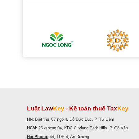
Luật
Law
Key
-
Kế toán thuế
Tax
Key
HN:
Biệt thự C7 ngõ 4, Đỗ Đức Dục, P. Từ Liêm
HCM:
26 đường 04, KDC Cityland Park Hills, P. Gò Vấp
Hải Phòng:
44, TDP 4, An Dương