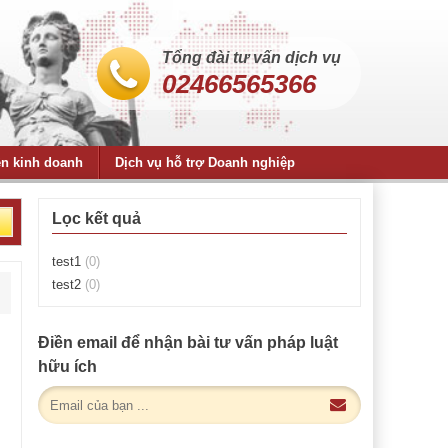
Tổng đài tư vấn dịch vụ
02466565366
ện kinh doanh
Dịch vụ hỗ trợ Doanh nghiệp
Lọc kết quả
test1
(0)
test2
(0)
Điền email để nhận bài tư vấn pháp luật
hữu ích