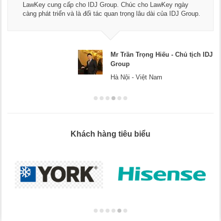
dụng dịc
ung cấp cho IDJ Group. Chúc cho LawKey ngày
Chúc các
 triển và là đối tác quan trọng lâu dài của IDJ Group.
doanh ng
Mr Trần Trọng Hiếu - Chủ tịch IDJ
Group
Hà Nội - Việt Nam
Khách hàng tiêu biểu