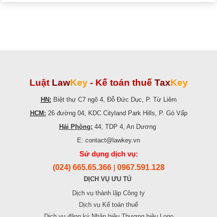
Luật
Law
Key
-
Kế toán thuế
Tax
Key
HN:
Biệt thự C7 ngõ 4, Đỗ Đức Dục, P. Từ Liêm
HCM:
26 đường 04, KDC Cityland Park Hills, P. Gò Vấp
Hải Phòng:
44, TDP 4, An Dương
E: contact@lawkey.vn
Sử dụng dịch vụ:
(024) 665.65.366
0967.591.128
|
DỊCH VỤ ƯU TÚ
Dịch vụ thành lập Công ty
Dịch vụ Kế toán thuế
Dịch vụ đăng ký Nhãn hiệu Thương hiệu Logo