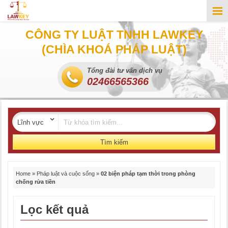
CÔNG TY LUẬT TNHH LAWKEY
(CHÌA KHOÁ PHÁP LUẬT)
Tổng đài tư vấn dịch vụ
02466565366
Tìm kiếm
Home
»
Pháp luật và cuộc sống
»
02 biện pháp tạm thời trong phòng
chống rửa tiền
Lọc kết quả