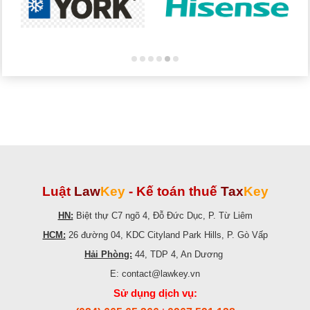
Luật
Law
Key
-
Kế toán thuế
Tax
Key
HN:
Biệt thự C7 ngõ 4, Đỗ Đức Dục, P. Từ Liêm
HCM:
26 đường 04, KDC Cityland Park Hills, P. Gò Vấp
Hải Phòng:
44, TDP 4, An Dương
E: contact@lawkey.vn
Sử dụng dịch vụ: