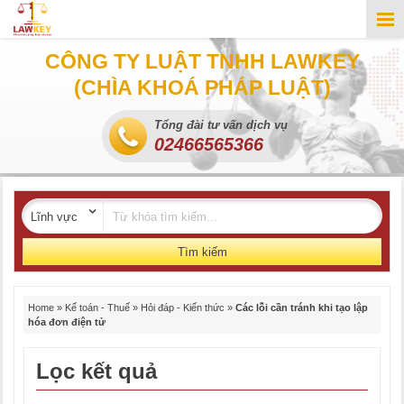
CÔNG TY LUẬT TNHH LAWKEY
(CHÌA KHOÁ PHÁP LUẬT)
Tổng đài tư vấn dịch vụ
02466565366
Tìm kiếm
Home
»
Kế toán - Thuế
»
Hỏi đáp - Kiến thức
»
Các lỗi cần tránh khi tạo lập
hóa đơn điện tử
Lọc kết quả