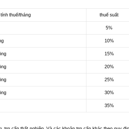
tính thuế/tháng
thuế suất
5%
ng
10%
đồng
15%
đồng
20%
đồng
25%
đồng
30%
35%
m, trợ cấp thất nghiệp. Và các khoản trợ cấp khác theo quy đị