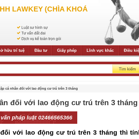
NHH LAWKEY (CHÌA KHOÁ
Luật sư hình sự
Tư vấn đất đai
Dịch vụ kế toán trọn gói
ở hữu trí tuệ
Đầu tư
Giấy phép
Lĩnh vực khác
Điều ki
Tìm kiếm
ập cá nhân đối với lao động cư trú trên 3 tháng
ân đối với lao động cư trú trên 3 tháng
 vấn pháp luật 02466565366
ối với lao động cư trú trên 3 tháng thì tín