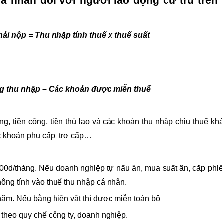
cá nhân đối với người lao động cư trú trên 
ải nộp = Thu nhập tính thuế x thuế suất
ng thu nhập – Các khoản được miễn thuế
g, tiền công, tiền thù lao và các khoản thu nhập chịu thuế kh
ác khoản phụ cấp, trợ cấp…
000đ/tháng. Nếu doanh nghiệp tự nấu ăn, mua suất ăn, cấp phi
hông tính vào thuế thu nhập cá nhân.
năm. Nếu bằng hiện vật thì được miễn toàn bộ
 theo quy chế công ty, doanh nghiệp.