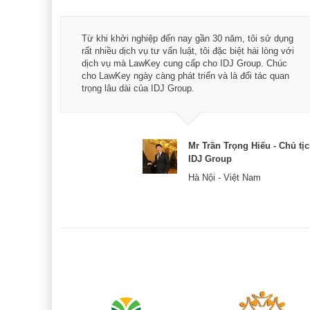
á trình
Từ khi khởi nghiệp đến nay gần 30 năm, tôi sử dụng
hài
rất nhiều dịch vụ tư vấn luật, tôi đặc biệt hài lòng với
ey:
dịch vụ mà LawKey cung cấp cho IDJ Group. Chúc
xác -
cho LawKey ngày càng phát triển và là đối tác quan
trọng lâu dài của IDJ Group.
& CEO
Mr Trần Trọng Hiếu - Chủ tị
IDJ Group
Hà Nội - Việt Nam