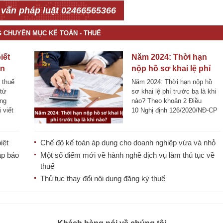
 vấn pháp luật 02466565366
G CHUYÊN MỤC KẾ TOÁN - THUẾ
iết
Năm 2024: Thời hạn
ân
nộp hồ sơ khai lệ phí
trước bạ là khi nào?
 thuế
Năm 2024: Thời hạn nộp hồ
 từ
sơ khai lệ phí trước bạ là khi
ùng
nào? Theo khoản 2 Điều
 viết
10 Nghị định 126/2020/NĐ-CP
quy định: [...]
iệt
Chế độ kế toán áp dụng cho doanh nghiệp vừa và nhỏ
ập báo
Một số điểm mới về hành nghề dịch vụ làm thủ tục về
thuế
Thủ tục thay đổi nội dung đăng ký thuế