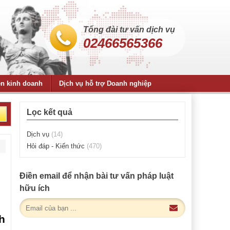
Tổng đài tư vấn dịch vụ
02466565366
ện kinh doanh
Dịch vụ hỗ trợ Doanh nghiệp
Lọc kết quả
Dịch vụ
(14)
Hỏi đáp - Kiến thức
(470)
Điền email để nhận bài tư vấn pháp luật
hữu ích
h