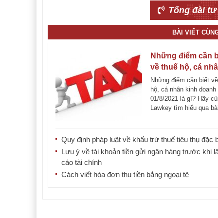
Tổng đài tư
BÀI VIẾT CÙN
Những điểm cần b
về thuế hộ, cá nh
kinh doanh từ
Những điểm cần biết về
01/8/2021
hộ, cá nhân kinh doanh
01/8/2021 là gì? Hãy c
Lawkey tìm hiểu qua bài
dưới đây. [...]
Quy định pháp luật về khấu trừ thuế tiêu thụ đặc b
Lưu ý về tài khoản tiền gửi ngân hàng trước khi l
cáo tài chính
Cách viết hóa đơn thu tiền bằng ngoại tệ