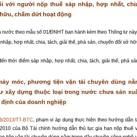
i với người nộp thuế sáp nhập, hợp nhất, chi
ở hữu, chấm dứt hoạt động
hà nước theo mẫu số 01/ĐNHT ban hành kèm theo Thông tư này
hập, hợp nhất, chia, tách, giải thể, phá sản, chuyển đổi sở hữ
n thời điểm sáp nhập, hợp nhất, chia, tách, giải thể, phá sả
 máy móc, phương tiện vận tải chuyên dùng n
ư xây dựng thuộc loại trong nước chưa sản xu
ố định của doanh nghiệp
56/2013/TT-BTC
, p
hạm vi áp dụng thực hiện theo hướng dẫn t
/2010 của Bộ Tài chính
hướng dẫn thủ tục gia hạn nộp thuế 
ng tiện vận tải chuyên dùng nằm trong dây chuyền công nghệ 