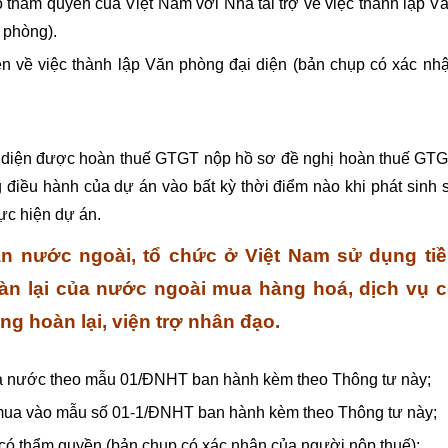
thẩm quyền của Việt Nam với Nhà tài trợ về việc thành lập V
 phòng).
 về việc thành lập Văn phòng đại diện (bản chụp có xác nh
c diện được hoàn thuế GTGT nộp hồ sơ đề nghị hoàn thuế GT
 điều hành của dự án vào bất kỳ thời điểm nào khi phát sinh 
 hiện dự án.
ân nước ngoài, tổ chức ở Việt Nam sử dụng ti
oàn lại của nước ngoài mua hàng hoá, dịch vụ 
ng hoàn lại, viện trợ nhân đạo.
hà nước theo mẫu 01/ĐNHT ban hành kèm theo Thông tư này;
 mua vào mẫu số 01-1/ĐNHT ban hành kèm theo Thông tư này;
 có thẩm quyền (bản chụp có xác nhận của người nộp thuế);