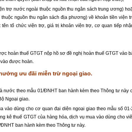
iện trợ nước ngoài thuộc nguồn thu ngân sách trung ương) ho
i thuộc nguồn thu ngân sách địa phương) về khoản tiền viện t
ên tổ chức viện trợ, giá trị khoản viện trợ, cơ quan tiếp nhậ
 được hoàn thuế GTGT nộp hồ sơ đề nghị hoàn thuế GTGT vào b
u vào được hoàn.
hưởng ưu đãi miễn trừ ngoại giao.
nhà nước theo mẫu 01/ĐNHT ban hành kèm theo Thông tư này 
Bộ Ngoại giao.
ua vào dùng cho cơ quan đại diện ngoại giao theo mẫu số 01-
kê thuế GTGT của hàng hóa, dịch vụ mua vào dùng cho vi
-3/ĐNHT ban hành kèm theo Thông tư này.