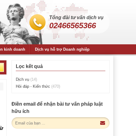
Tổng đài tư vấn dịch vụ
02466565366
ện kinh doanh
Dịch vụ hỗ trợ Doanh nghiệp
Lọc kết quả
Dịch vụ
(14)
Hỏi đáp - Kiến thức
(470)
Điền email để nhận bài tư vấn pháp luật
hữu ích
rừ