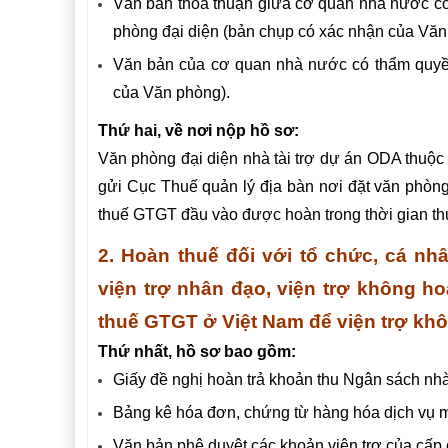
Văn bản thỏa thuận giữa cơ quan nhà nước có 
phòng đại diện (bản chụp có xác nhận của Văn
Văn bản của cơ quan nhà nước có thẩm quyền
của Văn phòng).
Thứ hai, về nơi nộp hồ sơ:
Văn phòng đại diện nhà tài trợ dự án ODA thuộ
gửi Cục Thuế quản lý địa bàn nơi đặt văn phòng
thuế GTGT đầu vào được hoàn trong thời gian thực
2.
Hoàn thuế đối với tổ chức, cá nh
viện trợ nhân đạo, viện trợ không h
thuế GTGT ở Việt Nam để viện trợ
khô
Thứ nhất, hồ sơ bao gồm:
Giấy đề nghị hoàn trả khoản thu Ngân sách n
Bảng kê hóa đơn, chứng từ hàng hóa dịch vụ
Văn bản phê duyệt các khoản viện trợ của cấp