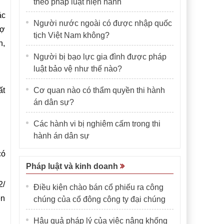
theo pháp luật hiện hành
ặc
Người nước ngoài có được nhập quốc
rợ
tịch Việt Nam không?
n,
Người bị bạo lực gia đình được pháp
luật bảo vệ như thế nào?
ất
Cơ quan nào có thẩm quyền thi hành
án dân sự?
Các hành vi bị nghiêm cấm trong thi
hành án dân sự
có
Pháp luật và kinh doanh
2/
Điều kiện chào bán cổ phiếu ra công
ên
chúng của cổ đông công ty đại chúng
Hậu quả pháp lý của việc nâng khống