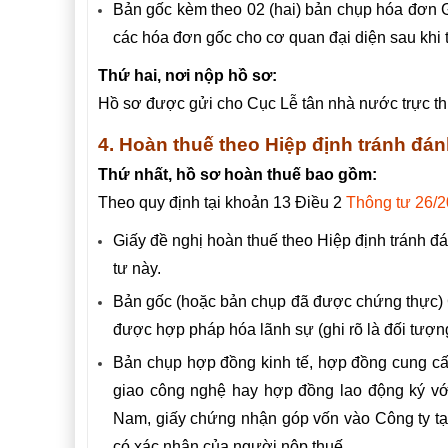
Bản gốc kèm theo 02 (hai) bản chụp hóa đơn G
các hóa đơn gốc cho cơ quan đại diện sau khi
Thứ hai, nơi nộp hồ sơ:
Hồ sơ được gửi cho Cục Lễ tân nhà nước trực t
4. Hoàn thuế theo Hiệp định tránh đán
Thứ nhất, hồ sơ hoàn thuế bao gồm:
Theo quy định tại khoản 13 Điều 2
Thông tư 26/
Giấy đề nghị hoàn thuế theo Hiệp định tránh 
tư này.
Bản gốc (hoặc bản chụp đã được chứng thực) 
được hợp pháp hóa lãnh sự (ghi rõ là đối tượng
Bản chụp hợp đồng kinh tế, hợp đồng cung cấ
giao công nghệ hay hợp đồng lao động ký với
Nam, giấy chứng nhận góp vốn vào Công ty tại 
có xác nhận của người nộp thuế.