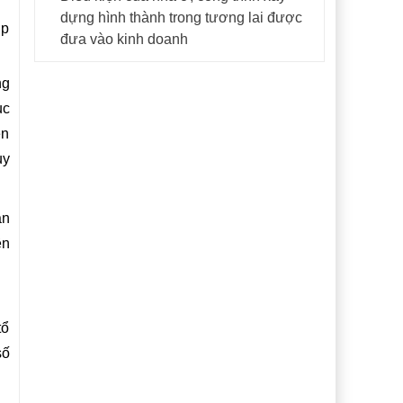
dựng hình thành trong tương lai được
ợp
đưa vào kinh doanh
ng
ục
ền
uy
àn
ên
tổ
số