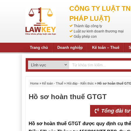
CÔNG TY LUẬT T
PHÁP LUẬT)
Thành lập công ty
Luật sư kinh doanh thương mại
Giấy phép con
Trang chủ
Doanh nghiệp
Kế toán – Thuế
S
Home
»
Kế toán - Thuế
»
Hỏi đáp - Kiến thức
»
Hồ sơ hoàn thuế GT
Hồ sơ hoàn thuế GTGT
Tổng đài tư
Hồ sơ hoàn thuế GTGT được quy định cụ thể 