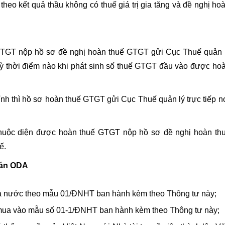
n theo kết quả thầu không có thuế giá trị gia tăng và đề nghị ho
TGT nộp hồ sơ đề nghị hoàn thuế GTGT gửi Cục Thuế quản 
 kỳ thời điểm nào khi phát sinh số thuế GTGT đầu vào được ho
nh thì hồ sơ hoàn thuế GTGT gửi Cục Thuế quản lý trực tiếp n
huộc diện được hoàn thuế GTGT nộp hồ sơ đề nghị hoàn th
ế.
ự án ODA
hà nước theo mẫu 01/ĐNHT ban hành kèm theo Thông tư này;
 mua vào mẫu số 01-1/ĐNHT ban hành kèm theo Thông tư này;