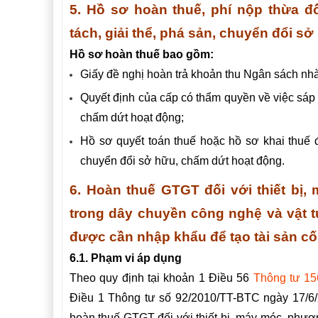
5.
Hồ sơ hoàn thuế, phí nộp thừa đố
tách, giải thể, phá sản, chuyển đổi s
Hồ sơ hoàn thuế bao gồm:
Giấy đề nghị hoàn trả khoản thu Ngân sách n
Quyết định của cấp có thẩm quyền về việc sáp n
chấm dứt hoạt động;
Hồ sơ quyết toán thuế hoặc hồ sơ khai thuế đế
chuyển đổi sở hữu, chấm dứt hoạt động.
6.
Hoàn thuế GTGT đối với thiết bị,
trong dây chuyền công nghệ và vật t
được cần nhập khẩu để tạo tài sản c
6.1. Phạm vi áp dụng
Theo quy định tại khoản 1 Điều 56
Thông tư 1
Điều 1
Thông tư số
92/2010/TT-BTC
ngày 17/6
hoàn thuế GTGT đối với thiết bị, máy móc, phươ