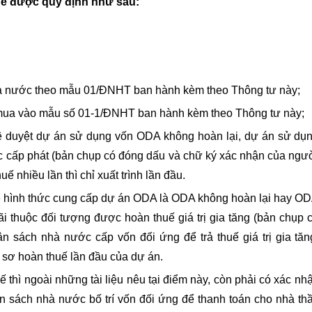
hể được quy định như sau:
hà nước theo mẫu 01/ĐNHT ban hành kèm theo Thông tư này;
 mua vào mẫu số 01-1/ĐNHT ban hành kèm theo Thông tư này;
ê duyệt dự án sử dụng vốn ODA không hoàn lại, dự án sử dụ
cấp phát (bản chụp có đóng dấu và chữ ký xác nhận của ngư
 nhiều lần thì chỉ xuất trình lần đầu.
 hình thức cung cấp dự án ODA là ODA không hoàn lại hay O
 thuộc đối tượng được hoàn thuế giá trị gia tăng (bản chụp 
 sách nhà nước cấp vốn đối ứng để trả thuế giá trị gia tăn
ồ sơ hoàn thuế lần đầu của dự án.
thì ngoài những tài liệu nêu tại điểm này, còn phải có xác nh
 sách nhà nước bố trí vốn đối ứng để thanh toán cho nhà th