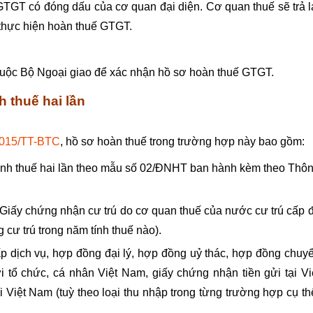
TGT có đóng dấu của cơ quan đại diện. Cơ quan thuế sẽ trả l
 thực hiện hoàn thuế GTGT.
huộc Bộ Ngoại giao để xác nhận hồ sơ hoàn thuế GTGT.
h thuế hai lần
2015/TT-BTC
, hồ sơ hoàn thuế trong trường hợp này bao gồm:
đánh thuế hai lần theo mẫu số 02/ĐNHT ban hành kèm theo Thô
Giấy chứng nhận cư trú do cơ quan thuế của nước cư trú cấp 
 cư trú trong năm tính thuế nào).
p dịch vụ, hợp đồng đại lý, hợp đồng uỷ thác, hợp đồng chuy
 tổ chức, cá nhân Việt Nam, giấy chứng nhận tiền gửi tại Vi
Việt Nam (tuỳ theo loại thu nhập trong từng trường hợp cụ th