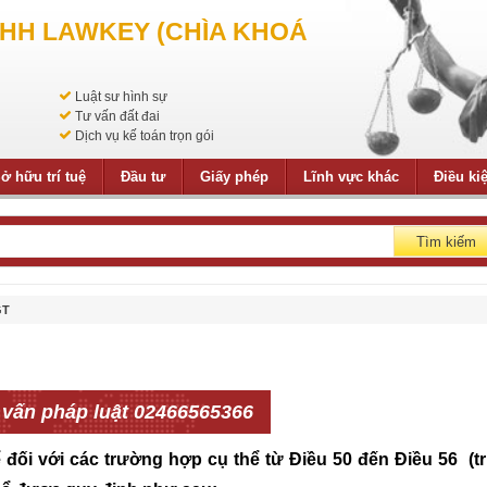
NHH LAWKEY (CHÌA KHOÁ
Luật sư hình sự
Tư vấn đất đai
Dịch vụ kế toán trọn gói
ở hữu trí tuệ
Đầu tư
Giấy phép
Lĩnh vực khác
Điều ki
Tìm kiếm
GT
 vấn pháp luật 02466565366
đối với các trường hợp cụ thể từ Điều 50 đến Điều 56 (t