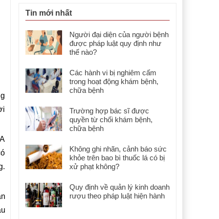
Tin mới nhất
Người đại diện của người bệnh
được pháp luật quy định như
thế nào?
Các hành vi bị nghiêm cấm
trong hoạt động khám bệnh,
chữa bệnh
ng
ời
Trường hợp bác sĩ được
quyền từ chối khám bệnh,
chữa bệnh
DA
Không ghi nhãn, cảnh báo sức
có
khỏe trên bao bì thuốc lá có bị
g.
xử phạt không?
Quy định về quản lý kinh doanh
rượu theo pháp luật hiện hành
ận
ầu