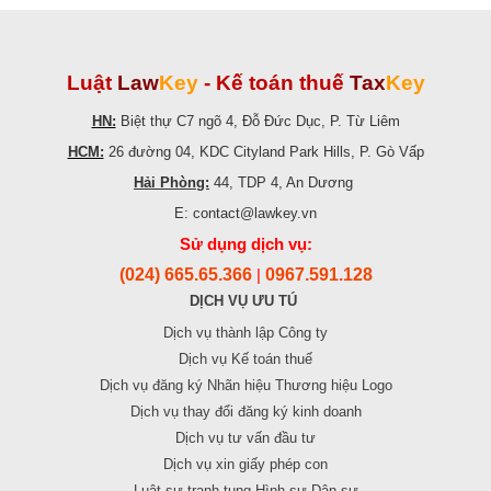
Luật
Law
Key
-
Kế toán thuế
Tax
Key
HN:
Biệt thự C7 ngõ 4, Đỗ Đức Dục, P. Từ Liêm
HCM:
26 đường 04, KDC Cityland Park Hills, P. Gò Vấp
Hải Phòng:
44, TDP 4, An Dương
E: contact@lawkey.vn
Sử dụng dịch vụ:
(024) 665.65.366
0967.591.128
|
DỊCH VỤ ƯU TÚ
Dịch vụ thành lập Công ty
Dịch vụ Kế toán thuế
Dịch vụ đăng ký Nhãn hiệu Thương hiệu Logo
Dịch vụ thay đổi đăng ký kinh doanh
Dịch vụ tư vấn đầu tư
Dịch vụ xin giấy phép con
Luật sư tranh tụng Hình sự Dân sự