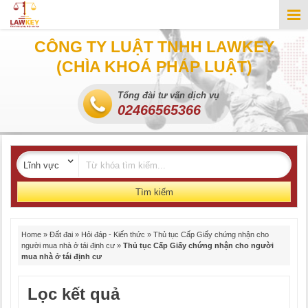
CÔNG TY LUẬT TNHH LAWKEY
(CHÌA KHOÁ PHÁP LUẬT)
Tổng đài tư vấn dịch vụ
02466565366
Tìm kiếm
Home
»
Đất đai
»
Hỏi đáp - Kiến thức
»
Thủ tục Cấp Giấy chứng nhận cho
người mua nhà ở tái định cư
»
Thủ tục Cấp Giấy chứng nhận cho người
mua nhà ở tái định cư
Lọc kết quả