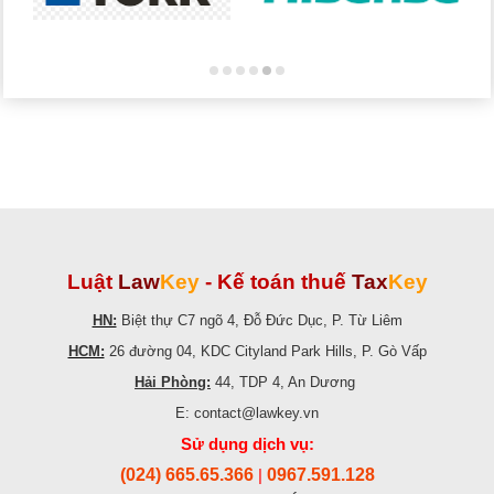
Luật
Law
Key
-
Kế toán thuế
Tax
Key
HN:
Biệt thự C7 ngõ 4, Đỗ Đức Dục, P. Từ Liêm
HCM:
26 đường 04, KDC Cityland Park Hills, P. Gò Vấp
Hải Phòng:
44, TDP 4, An Dương
E: contact@lawkey.vn
Sử dụng dịch vụ:
(024) 665.65.366
0967.591.128
|