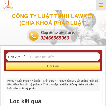
CÔNG TY LUẬT TNHH LAWKEY
(CHÌA KHOÁ PHÁP LUẬT)
Tổng đài tư vấn dịch vụ
02466565366
Tìm kiếm
Home
»
Giấy phép
»
Hỏi đáp – Kiến thức
»
Thủ tục cấp lại Giấy chứng nhận đủ
điều kiện sản xuất mỹ phẩm.
»
Thủ tục cấp lại Giấy chứng nhận đủ điều
kiện sản xuất mỹ phẩm.
Lọc kết quả