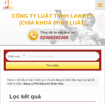
CÔNG TY LUẬT TNHH LAWKEY
(CHÌA KHOÁ PHÁP LUẬT)
Tổng đài tư vấn dịch vụ
02466565366
Tìm kiếm
Home
»
Sở hữu trí tuệ
»
Dịch vụ
»
Chi phí đăng ký nhãn hiệu logo trọn gói tốt
nhất rẻ nhất
»
Bảng Lệ Phí Đăng Ký Nhãn Hiệu
Lọc kết quả