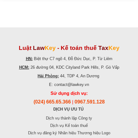
Luật
Law
Key
-
Kế toán thuế
Tax
Key
HN:
Biệt thự C7 ngõ 4, Đỗ Đức Dục, P. Từ Liêm
HCM:
26 đường 04, KDC Cityland Park Hills, P. Gò Vấp
Hải Phòng:
44, TDP 4, An Dương
E: contact@lawkey.vn
Sử dụng dịch vụ:
(024) 665.65.366
0967.591.128
|
DỊCH VỤ ƯU TÚ
Dịch vụ thành lập Công ty
Dịch vụ Kế toán thuế
Dịch vụ đăng ký Nhãn hiệu Thương hiệu Logo