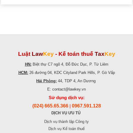
Luật
Law
Key
-
Kế toán thuế
Tax
Key
HN:
Biệt thự C7 ngõ 4, Đỗ Đức Dục, P. Từ Liêm
HCM:
26 đường 04, KDC Cityland Park Hills, P. Gò Vấp
Hải Phòng:
44, TDP 4, An Dương
E: contact@lawkey.vn
Sử dụng dịch vụ:
(024) 665.65.366
0967.591.128
|
DỊCH VỤ ƯU TÚ
Dịch vụ thành lập Công ty
Dịch vụ Kế toán thuế