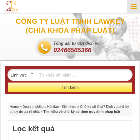
CÔNG TY LUẬT TNHH LAWKEY
(CHÌA KHOÁ PHÁP LUẬT)
Tổng đài tư vấn dịch vụ
02466565366
Tìm kiếm
Home
»
Doanh nghiệp
»
Hỏi đáp - Kiến thức
»
Chữ ký số là gì? Dịch vụ chữ ký
số uy tín giá rẻ nhất
»
Tìm hiểu về chữ ký số theo quy định pháp luật
Lọc kết quả