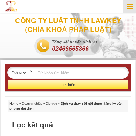
CÔNG TY LUẬT TNHH LAWKEY
(CHÌA KHOÁ PHÁP LUẬT)
Tổng đài tư vấn dịch vụ
02466565366
Tìm kiếm
Home
»
Doanh nghiệp
»
Dịch vụ
»
Dịch vụ thay đổi nội dung đăng ký văn
phòng đại diện
Lọc kết quả