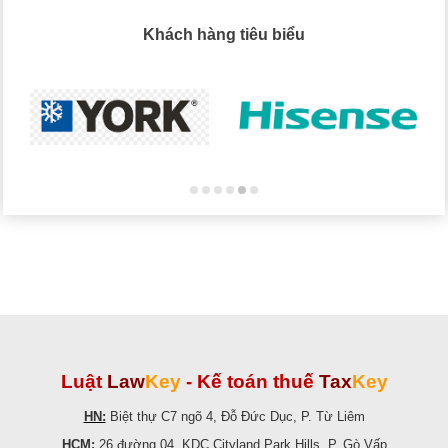
Khách hàng tiêu biểu
Luật
Law
Key
-
Kế toán thuế
Tax
Key
HN:
Biệt thự C7 ngõ 4, Đỗ Đức Dục, P. Từ Liêm
HCM:
26 đường 04, KDC Cityland Park Hills, P. Gò Vấp