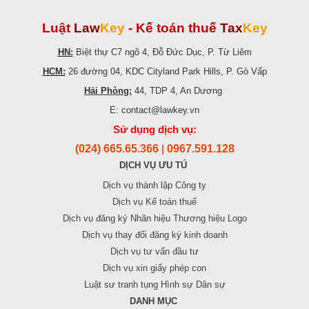
Luật
Law
Key
-
Kế toán thuế
Tax
Key
HN:
Biệt thự C7 ngõ 4, Đỗ Đức Dục, P. Từ Liêm
HCM:
26 đường 04, KDC Cityland Park Hills, P. Gò Vấp
Hải Phòng:
44, TDP 4, An Dương
E: contact@lawkey.vn
Sử dụng dịch vụ:
(024) 665.65.366
0967.591.128
|
DỊCH VỤ ƯU TÚ
Dịch vụ thành lập Công ty
Dịch vụ Kế toán thuế
Dịch vụ đăng ký Nhãn hiệu Thương hiệu Logo
Dịch vụ thay đổi đăng ký kinh doanh
Dịch vụ tư vấn đầu tư
Dịch vụ xin giấy phép con
Luật sư tranh tụng Hình sự Dân sự
DANH MỤC