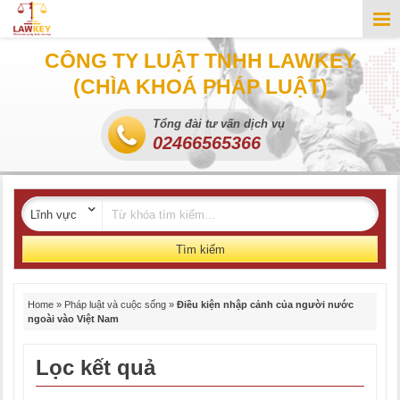
CÔNG TY LUẬT TNHH LAWKEY
(CHÌA KHOÁ PHÁP LUẬT)
Tổng đài tư vấn dịch vụ
02466565366
Tìm kiếm
Home
»
Pháp luật và cuộc sống
»
Điều kiện nhập cảnh của người nước
ngoài vào Việt Nam
Lọc kết quả