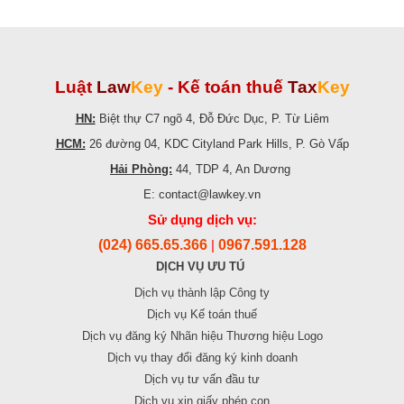
Luật
Law
Key
-
Kế toán thuế
Tax
Key
HN:
Biệt thự C7 ngõ 4, Đỗ Đức Dục, P. Từ Liêm
HCM:
26 đường 04, KDC Cityland Park Hills, P. Gò Vấp
Hải Phòng:
44, TDP 4, An Dương
E: contact@lawkey.vn
Sử dụng dịch vụ:
(024) 665.65.366
0967.591.128
|
DỊCH VỤ ƯU TÚ
Dịch vụ thành lập Công ty
Dịch vụ Kế toán thuế
Dịch vụ đăng ký Nhãn hiệu Thương hiệu Logo
Dịch vụ thay đổi đăng ký kinh doanh
Dịch vụ tư vấn đầu tư
Dịch vụ xin giấy phép con