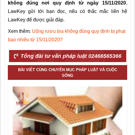
không đúng nơi quy định từ ngày 15/11/2020
,
LawKey gửi tới bạn đọc, nếu có thắc mắc liên hệ
LawKey để được giải đáp.
Xem thêm:
Uống rượu bia không đúng quy định bị phạt
bao nhiêu từ 15/11/2020?
Tổng đài tư vấn pháp luật 02466565366
BÀI VIẾT CÙNG CHUYÊN MỤC PHÁP LUẬT VÀ CUỘC
SỐNG