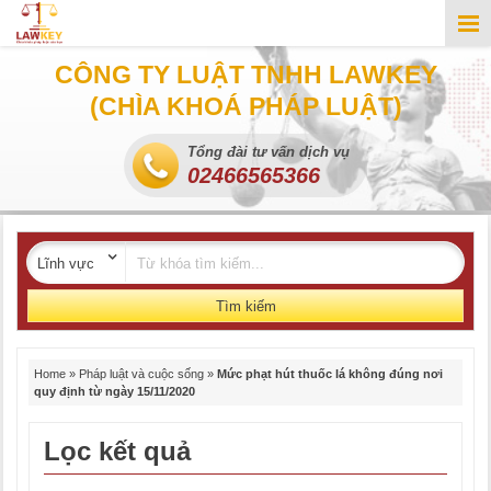
CÔNG TY LUẬT TNHH LAWKEY
(CHÌA KHOÁ PHÁP LUẬT)
Tổng đài tư vấn dịch vụ
02466565366
Tìm kiếm
Home
»
Pháp luật và cuộc sống
»
Mức phạt hút thuốc lá không đúng nơi
quy định từ ngày 15/11/2020
Lọc kết quả